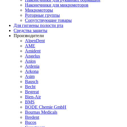
Наконечники для микромоторов
Микромоторы
Роторные группы
Сопутствующие товары
Для гигиены полости рта
Средства защиты
Производители
AlpenDent
AME
Amident
Angelus
Anios
Ardenia
Arkona
Asim
Bausch
Becht
Begreat
Bien-Air
BMS
BODE Chemie GmbH
Bournas Medicals
Bredent
Bucos