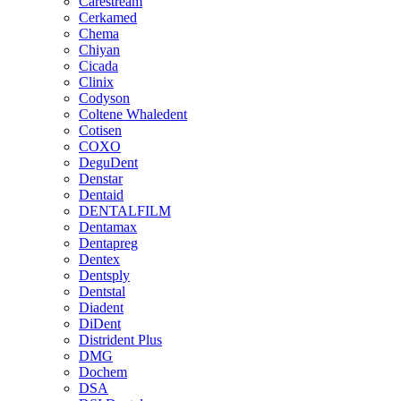
Carestream
Cerkamed
Chema
Chiyan
Cicada
Clinix
Codyson
Coltene Whaledent
Cotisen
COXO
DeguDent
Denstar
Dentaid
DENTALFILM
Dentamax
Dentapreg
Dentex
Dentsply
Dentstal
Diadent
DiDent
Distrident Plus
DMG
Dochem
DSA