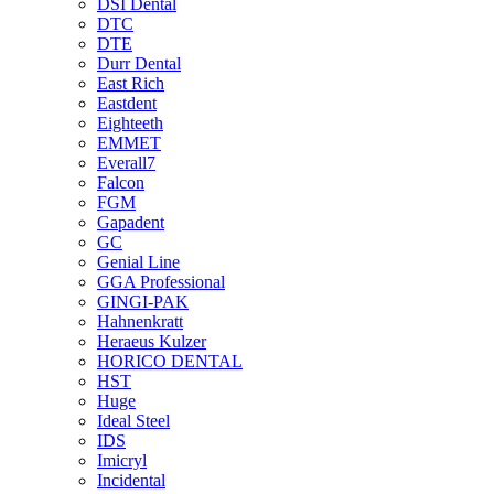
DSI Dental
DTC
DTE
Durr Dental
East Rich
Eastdent
Eighteeth
EMMET
Everall7
Falcon
FGM
Gapadent
GC
Genial Line
GGA Professional
GINGI-PAK
Hahnenkratt
Heraeus Kulzer
HORICO DENTAL
HST
Huge
Ideal Steel
IDS
Imicryl
Incidental