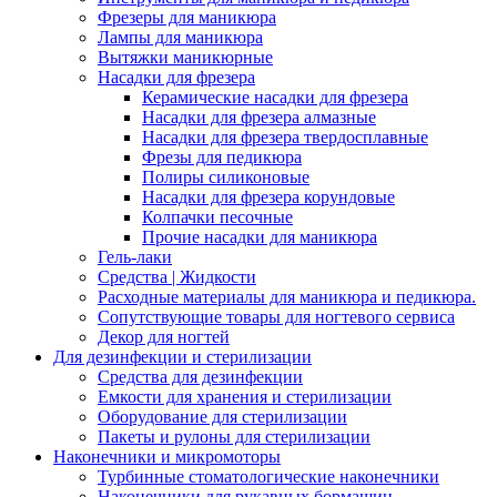
Фрезеры для маникюра
Лампы для маникюра
Вытяжки маникюрные
Насадки для фрезера
Керамические насадки для фрезера
Насадки для фрезера алмазные
Насадки для фрезера твердосплавные
Фрезы для педикюра
Полиры силиконовые
Насадки для фрезера корундовые
Колпачки песочные
Прочие насадки для маникюра
Гель-лаки
Средства | Жидкости
Расходные материалы для маникюра и педикюра.
Сопутствующие товары для ногтевого сервиса
Декор для ногтей
Для дезинфекции и стерилизации
Средства для дезинфекции
Емкости для хранения и стерилизации
Оборудование для стерилизации
Пакеты и рулоны для стерилизации
Наконечники и микромоторы
Турбинные стоматологические наконечники
Наконечники для рукавных бормашин