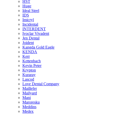
HST
Huge
Ideal Steel
IDS
Imicryl
Incidental
INTERDENT
Ivoclar Vivadent
Jen Dental
Joident
Kangda Gold Eagle
KENDA
Kerr
Kettenbach
Kevin Peter
Krypton
Kuraray
Lascod
Love Dental Company
Maillefer
Mailyard
Mani
Maroresku
Meddins
Medex