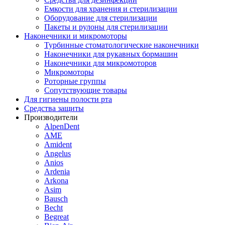
Емкости для хранения и стерилизации
Оборудование для стерилизации
Пакеты и рулоны для стерилизации
Наконечники и микромоторы
Турбинные стоматологические наконечники
Наконечники для рукавных бормашин
Наконечники для микромоторов
Микромоторы
Роторные группы
Сопутствующие товары
Для гигиены полости рта
Средства защиты
Производители
AlpenDent
AME
Amident
Angelus
Anios
Ardenia
Arkona
Asim
Bausch
Becht
Begreat