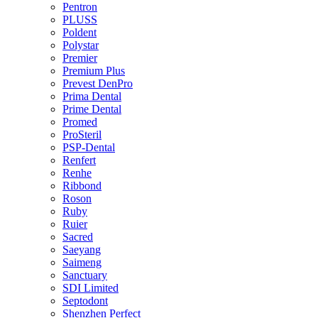
Pentron
PLUSS
Poldent
Polystar
Premier
Premium Plus
Prevest DenPro
Prima Dental
Prime Dental
Promed
ProSteril
PSP-Dental
Renfert
Renhe
Ribbond
Roson
Ruby
Ruier
Sacred
Saeyang
Saimeng
Sanctuary
SDI Limited
Septodont
Shenzhen Perfect