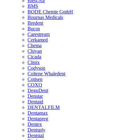
Bien-Air
BMS
BODE Chemie GmbH
Bournas Medicals
Bredent
Bucos
Carestream
Cerkamed
Chema
Chiyan
Cicada
Clinix
Codyson
Coltene Whaledent
Cotisen
COXO
DeguDent
Denstar
Dentaid
DENTALFILM
Dentamax
Dentapreg
Dentex
Dentsply
Dentstal