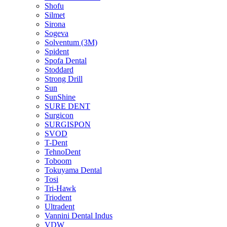
Shofu
Silmet
Sirona
Sogeva
Solventum (3M)
Spident
Spofa Dental
Stoddard
Strong Drill
Sun
SunShine
SURE DENT
Surgicon
SURGISPON
SVOD
T-Dent
TehnoDent
Toboom
Tokuyama Dental
Tosi
Tri-Hawk
Triodent
Ultradent
Vannini Dental Indus
VDW