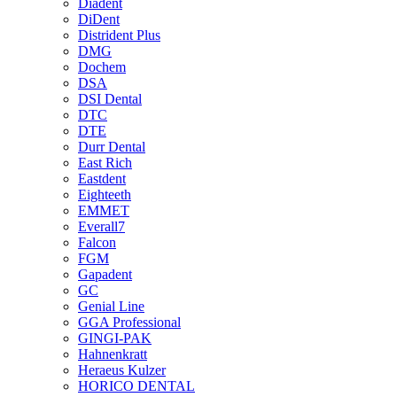
Diadent
DiDent
Distrident Plus
DMG
Dochem
DSA
DSI Dental
DTC
DTE
Durr Dental
East Rich
Eastdent
Eighteeth
EMMET
Everall7
Falcon
FGM
Gapadent
GC
Genial Line
GGA Professional
GINGI-PAK
Hahnenkratt
Heraeus Kulzer
HORICO DENTAL