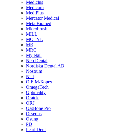
Mediclus
Medicom
MediPlus
Mercator Medical
Meta Biomed
Microbrush
MILL
MOTYL
MR
MRC
My Nail
Neo Dental
Nordiska Dental AB
Nostrum
NTI
O.E.M-Корея
OmegaTech
Optimality
Oratek
ORJ
OssBone Pro
Osseous
Osung
PD
Pearl Dent