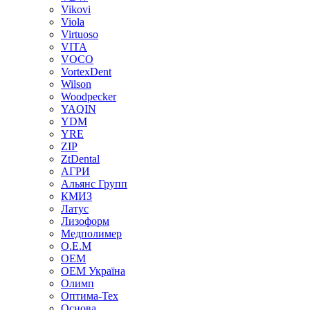
Vikovi
Viola
Virtuoso
VITA
VOCO
VortexDent
Wilson
Woodpecker
YAQIN
YDM
YRE
ZIP
ZtDental
АГРИ
Альянс Групп
КМИЗ
Латус
Лизоформ
Медполимер
О.Е.М
ОЕМ
ОЕМ Україна
Олимп
Оптима-Тех
Основа