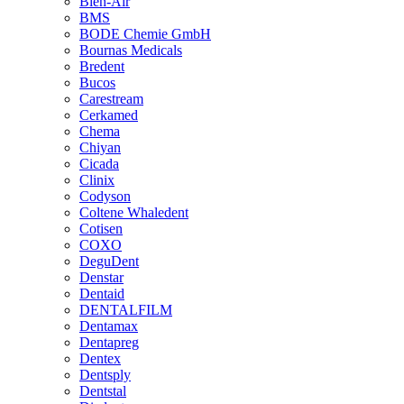
Bien-Air
BMS
BODE Chemie GmbH
Bournas Medicals
Bredent
Bucos
Carestream
Cerkamed
Chema
Chiyan
Cicada
Clinix
Codyson
Coltene Whaledent
Cotisen
COXO
DeguDent
Denstar
Dentaid
DENTALFILM
Dentamax
Dentapreg
Dentex
Dentsply
Dentstal