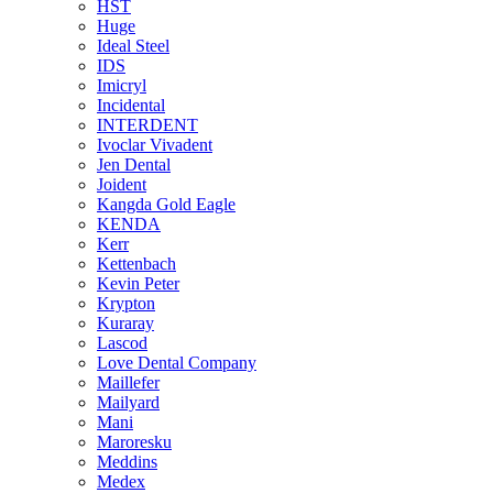
HST
Huge
Ideal Steel
IDS
Imicryl
Incidental
INTERDENT
Ivoclar Vivadent
Jen Dental
Joident
Kangda Gold Eagle
KENDA
Kerr
Kettenbach
Kevin Peter
Krypton
Kuraray
Lascod
Love Dental Company
Maillefer
Mailyard
Mani
Maroresku
Meddins
Medex