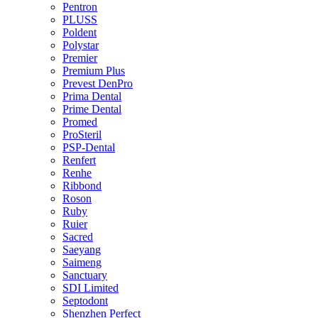
Pentron
PLUSS
Poldent
Polystar
Premier
Premium Plus
Prevest DenPro
Prima Dental
Prime Dental
Promed
ProSteril
PSP-Dental
Renfert
Renhe
Ribbond
Roson
Ruby
Ruier
Sacred
Saeyang
Saimeng
Sanctuary
SDI Limited
Septodont
Shenzhen Perfect