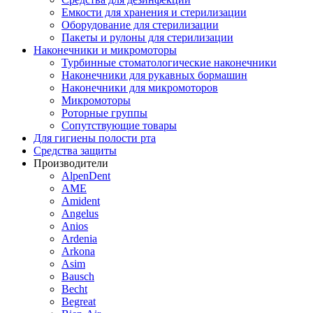
Емкости для хранения и стерилизации
Оборудование для стерилизации
Пакеты и рулоны для стерилизации
Наконечники и микромоторы
Турбинные стоматологические наконечники
Наконечники для рукавных бормашин
Наконечники для микромоторов
Микромоторы
Роторные группы
Сопутствующие товары
Для гигиены полости рта
Средства защиты
Производители
AlpenDent
AME
Amident
Angelus
Anios
Ardenia
Arkona
Asim
Bausch
Becht
Begreat