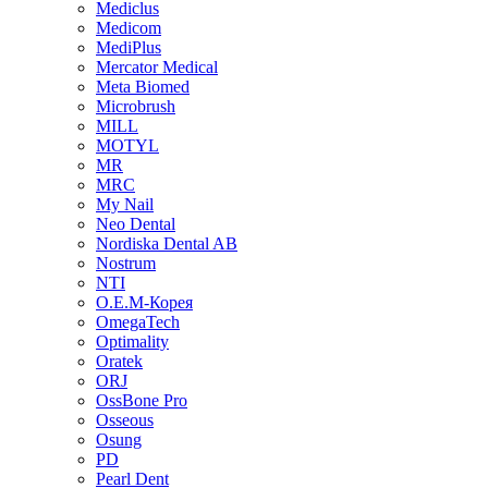
Mediclus
Medicom
MediPlus
Mercator Medical
Meta Biomed
Microbrush
MILL
MOTYL
MR
MRC
My Nail
Neo Dental
Nordiska Dental AB
Nostrum
NTI
O.E.M-Корея
OmegaTech
Optimality
Oratek
ORJ
OssBone Pro
Osseous
Osung
PD
Pearl Dent