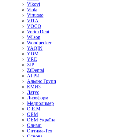
Vikovi
Viola
Virtuoso
VITA
VOCO
VortexDent
Wilson
Woodpecker
YAQIN
YDM
YRE
ZIP
ZtDental
АГРИ
Альянс Групп
КМИЗ
Латус
Лизоформ
Медполимер
О.Е.М
ОЕМ
ОЕМ Україна
Олимп
Оптима-Тех
Основа