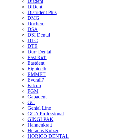
Diadent
DiDent
Distrident Plus
DMG
Dochem
DSA
DSI Dental
DTC
DTE
Durr Dental
East Rich
Eastdent
Eighteeth
EMMET
Everall7
Falcon
FGM
Gapadent
GC
Genial Line
GGA Professional
GINGI-PAK
Hahnenkratt
Heraeus Kulzer
HORICO DENTAL