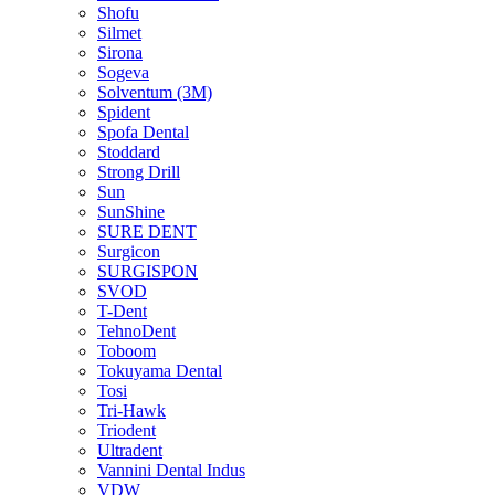
Shofu
Silmet
Sirona
Sogeva
Solventum (3M)
Spident
Spofa Dental
Stoddard
Strong Drill
Sun
SunShine
SURE DENT
Surgicon
SURGISPON
SVOD
T-Dent
TehnoDent
Toboom
Tokuyama Dental
Tosi
Tri-Hawk
Triodent
Ultradent
Vannini Dental Indus
VDW