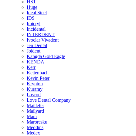
HST
Huge
Ideal Steel
IDS
Imicryl
Incidental
INTERDENT
Ivoclar Vivadent
Jen Dental
Joident
Kangda Gold Eagle
KENDA
Kerr
Kettenbach
Kevin Peter
Krypton
Kuraray
Lascod
Love Dental Company
Maillefer
Mailyard
Mani
Maroresku
Meddins
Medex