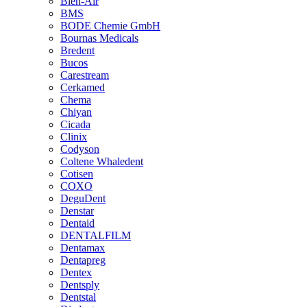
Bien-Air
BMS
BODE Chemie GmbH
Bournas Medicals
Bredent
Bucos
Carestream
Cerkamed
Chema
Chiyan
Cicada
Clinix
Codyson
Coltene Whaledent
Cotisen
COXO
DeguDent
Denstar
Dentaid
DENTALFILM
Dentamax
Dentapreg
Dentex
Dentsply
Dentstal