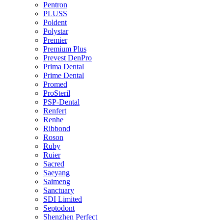
Pentron
PLUSS
Poldent
Polystar
Premier
Premium Plus
Prevest DenPro
Prima Dental
Prime Dental
Promed
ProSteril
PSP-Dental
Renfert
Renhe
Ribbond
Roson
Ruby
Ruier
Sacred
Saeyang
Saimeng
Sanctuary
SDI Limited
Septodont
Shenzhen Perfect