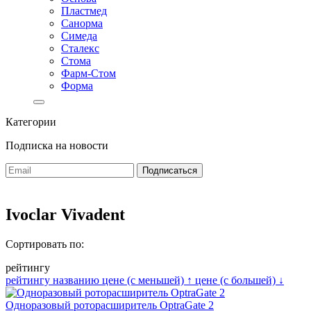
Пластмед
Санорма
Симеда
Сталекс
Стома
Фарм-Стом
Форма
Категории
Подписка на новости
Ivoclar Vivadent
Сортировать по:
рейтингу
рейтингу
названию
цене (с меньшей)
↑
цене (с большей)
↓
Одноразовый роторасширитель OptraGate 2