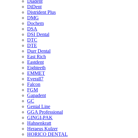
Diadent
DiDent
Distrident Plus
DMG
Dochem
DSA
DSI Dental
DTC
DTE
Durr Dental
East Rich
Eastdent
Eighteeth
EMMET
Everall7
Falcon
FGM
Gapadent
GC
Genial Line
GGA Professional
GINGI-PAK
Hahnenkratt
Heraeus Kulzer
HORICO DENTAL