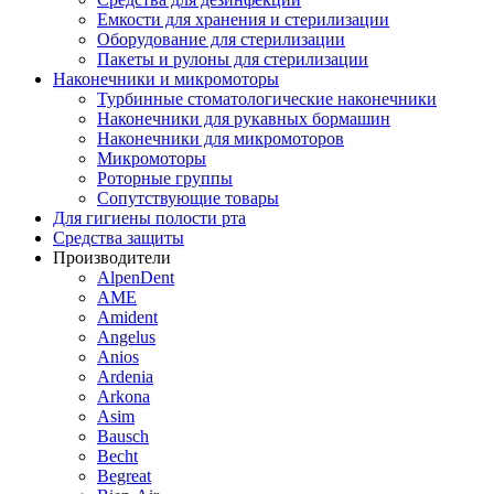
Емкости для хранения и стерилизации
Оборудование для стерилизации
Пакеты и рулоны для стерилизации
Наконечники и микромоторы
Турбинные стоматологические наконечники
Наконечники для рукавных бормашин
Наконечники для микромоторов
Микромоторы
Роторные группы
Сопутствующие товары
Для гигиены полости рта
Средства защиты
Производители
AlpenDent
AME
Amident
Angelus
Anios
Ardenia
Arkona
Asim
Bausch
Becht
Begreat