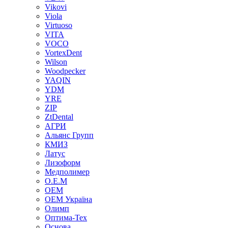
Vikovi
Viola
Virtuoso
VITA
VOCO
VortexDent
Wilson
Woodpecker
YAQIN
YDM
YRE
ZIP
ZtDental
АГРИ
Альянс Групп
КМИЗ
Латус
Лизоформ
Медполимер
О.Е.М
ОЕМ
ОЕМ Україна
Олимп
Оптима-Тех
Основа