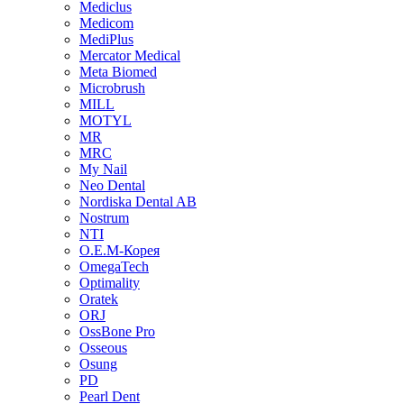
Mediclus
Medicom
MediPlus
Mercator Medical
Meta Biomed
Microbrush
MILL
MOTYL
MR
MRC
My Nail
Neo Dental
Nordiska Dental AB
Nostrum
NTI
O.E.M-Корея
OmegaTech
Optimality
Oratek
ORJ
OssBone Pro
Osseous
Osung
PD
Pearl Dent