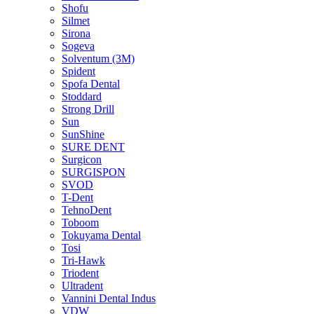
Shofu
Silmet
Sirona
Sogeva
Solventum (3M)
Spident
Spofa Dental
Stoddard
Strong Drill
Sun
SunShine
SURE DENT
Surgicon
SURGISPON
SVOD
T-Dent
TehnoDent
Toboom
Tokuyama Dental
Tosi
Tri-Hawk
Triodent
Ultradent
Vannini Dental Indus
VDW