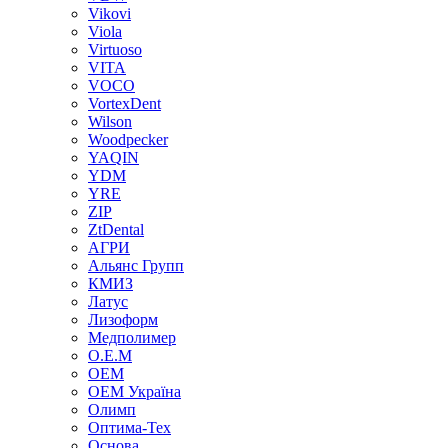
Vikovi
Viola
Virtuoso
VITA
VOCO
VortexDent
Wilson
Woodpecker
YAQIN
YDM
YRE
ZIP
ZtDental
АГРИ
Альянс Групп
КМИЗ
Латус
Лизоформ
Медполимер
О.Е.М
ОЕМ
ОЕМ Україна
Олимп
Оптима-Тех
Основа