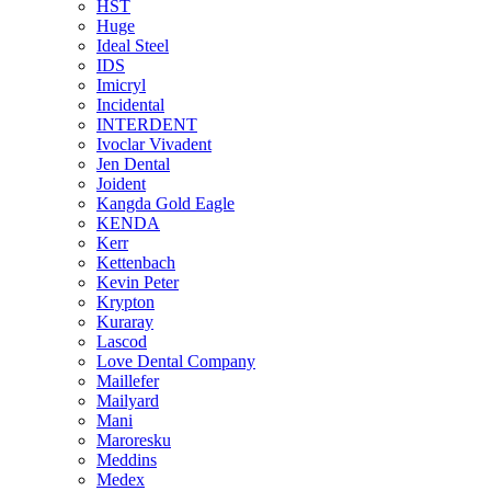
HST
Huge
Ideal Steel
IDS
Imicryl
Incidental
INTERDENT
Ivoclar Vivadent
Jen Dental
Joident
Kangda Gold Eagle
KENDA
Kerr
Kettenbach
Kevin Peter
Krypton
Kuraray
Lascod
Love Dental Company
Maillefer
Mailyard
Mani
Maroresku
Meddins
Medex