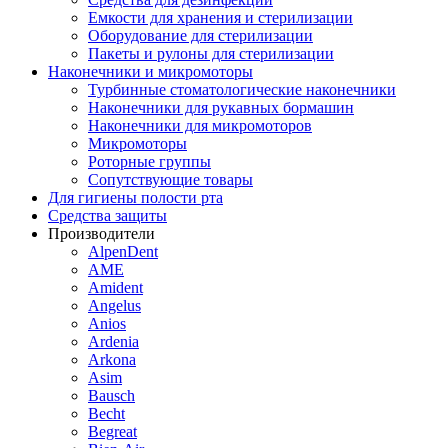
Емкости для хранения и стерилизации
Оборудование для стерилизации
Пакеты и рулоны для стерилизации
Наконечники и микромоторы
Турбинные стоматологические наконечники
Наконечники для рукавных бормашин
Наконечники для микромоторов
Микромоторы
Роторные группы
Сопутствующие товары
Для гигиены полости рта
Средства защиты
Производители
AlpenDent
AME
Amident
Angelus
Anios
Ardenia
Arkona
Asim
Bausch
Becht
Begreat