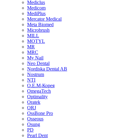
Mediclus
Medicom
MediPlus
Mercator Medical
Meta Biomed
Microbrush
MILL
MOTYL
MR
MRC
My Nail
Neo Dental
Nordiska Dental AB
Nostrum
NTI
O.E.M-Корея
OmegaTech
Optimality
Oratek
ORJ
OssBone Pro
Osseous
Osung
PD
Pearl Dent