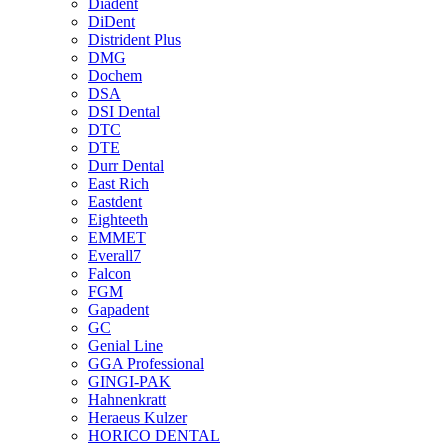
Diadent
DiDent
Distrident Plus
DMG
Dochem
DSA
DSI Dental
DTC
DTE
Durr Dental
East Rich
Eastdent
Eighteeth
EMMET
Everall7
Falcon
FGM
Gapadent
GC
Genial Line
GGA Professional
GINGI-PAK
Hahnenkratt
Heraeus Kulzer
HORICO DENTAL