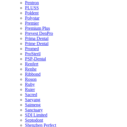
Pentron
PLUSS
Poldent
Polystar
Premier
Premium Plus
Prevest DenPro
Prima Dental
Prime Dental
Promed
ProSteril
PSP-Dental
Renfert
Renhe
Ribbond
Roson
Ruby
Ruier
Sacred
Saeyang
Saimeng
Sanctuary
SDI Limited
Septodont
Shenzhen Perfect