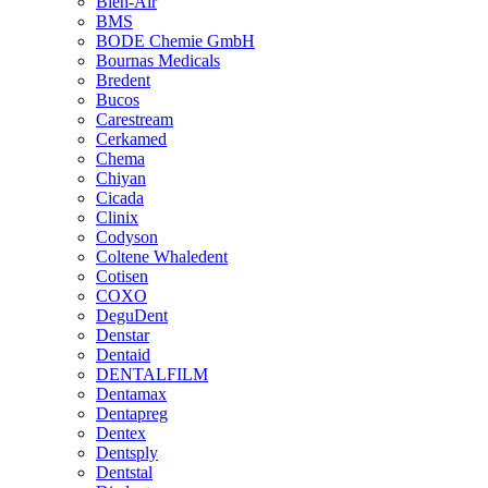
Bien-Air
BMS
BODE Chemie GmbH
Bournas Medicals
Bredent
Bucos
Carestream
Cerkamed
Chema
Chiyan
Cicada
Clinix
Codyson
Coltene Whaledent
Cotisen
COXO
DeguDent
Denstar
Dentaid
DENTALFILM
Dentamax
Dentapreg
Dentex
Dentsply
Dentstal