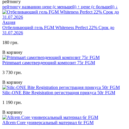
рейтингу
рейтингу
названию
цене (с меньшей)
↑
цене (с большей)
↓
Акция
Отбеливающий гель FGM Whiteness Perfect 22% Срок до
31.07.2026
180 грн.
В корзину
Primmaart самотвердеющий композит 75г FGM
3 730 грн.
В корзину
Silic-ONE Bite Registration регистрация прикуса 50г FGM
1 190 грн.
В корзину
Allcem Core универсальный материал 6г FGM