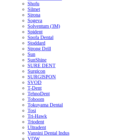
Shofu
Silmet
Sirona
Sogeva
Solventum (3M)
Spident
Spofa Dental
Stoddard
Strong Drill
Sun
SunShine
SURE DENT
Surgicon
SURGISPON
SVOD
T-Dent
TehnoDent
Toboom
Tokuyama Dental
Tosi
Tri-Hawk
Triodent
Ultradent
Vannini Dental Indus
VDW