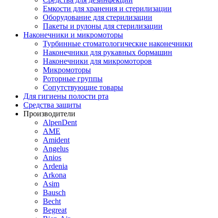
Емкости для хранения и стерилизации
Оборудование для стерилизации
Пакеты и рулоны для стерилизации
Наконечники и микромоторы
Турбинные стоматологические наконечники
Наконечники для рукавных бормашин
Наконечники для микромоторов
Микромоторы
Роторные группы
Сопутствующие товары
Для гигиены полости рта
Средства защиты
Производители
AlpenDent
AME
Amident
Angelus
Anios
Ardenia
Arkona
Asim
Bausch
Becht
Begreat