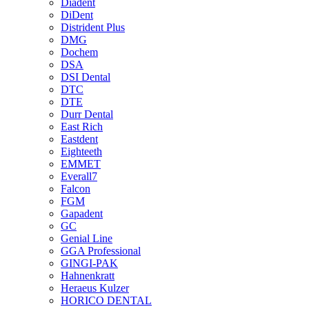
Diadent
DiDent
Distrident Plus
DMG
Dochem
DSA
DSI Dental
DTC
DTE
Durr Dental
East Rich
Eastdent
Eighteeth
EMMET
Everall7
Falcon
FGM
Gapadent
GC
Genial Line
GGA Professional
GINGI-PAK
Hahnenkratt
Heraeus Kulzer
HORICO DENTAL