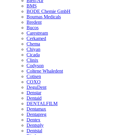
Bien-Air
BMS
BODE Chemie GmbH
Bournas Medicals
Bredent
Bucos
Carestream
Cerkamed
Chema
Chiyan
Cicada
Clinix
Codyson
Coltene Whaledent
Cotisen
COXO
DeguDent
Denstar
Dentaid
DENTALFILM
Dentamax
Dentapreg
Dentex
Dentsply
Dentstal