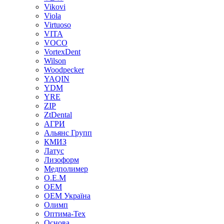
Vikovi
Viola
Virtuoso
VITA
VOCO
VortexDent
Wilson
Woodpecker
YAQIN
YDM
YRE
ZIP
ZtDental
АГРИ
Альянс Групп
КМИЗ
Латус
Лизоформ
Медполимер
О.Е.М
ОЕМ
ОЕМ Україна
Олимп
Оптима-Тех
Основа