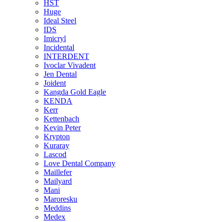
HST
Huge
Ideal Steel
IDS
Imicryl
Incidental
INTERDENT
Ivoclar Vivadent
Jen Dental
Joident
Kangda Gold Eagle
KENDA
Kerr
Kettenbach
Kevin Peter
Krypton
Kuraray
Lascod
Love Dental Company
Maillefer
Mailyard
Mani
Maroresku
Meddins
Medex