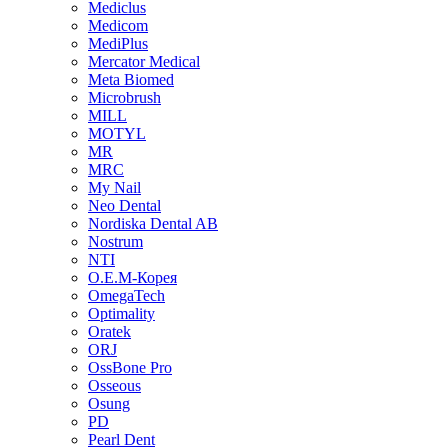
Mediclus
Medicom
MediPlus
Mercator Medical
Meta Biomed
Microbrush
MILL
MOTYL
MR
MRC
My Nail
Neo Dental
Nordiska Dental AB
Nostrum
NTI
O.E.M-Корея
OmegaTech
Optimality
Oratek
ORJ
OssBone Pro
Osseous
Osung
PD
Pearl Dent