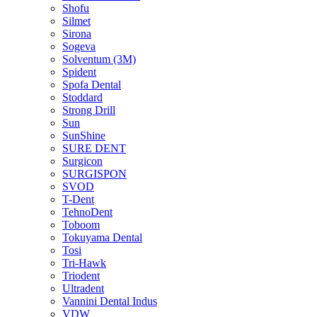
Shofu
Silmet
Sirona
Sogeva
Solventum (3M)
Spident
Spofa Dental
Stoddard
Strong Drill
Sun
SunShine
SURE DENT
Surgicon
SURGISPON
SVOD
T-Dent
TehnoDent
Toboom
Tokuyama Dental
Tosi
Tri-Hawk
Triodent
Ultradent
Vannini Dental Indus
VDW