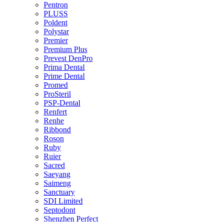
Pentron
PLUSS
Poldent
Polystar
Premier
Premium Plus
Prevest DenPro
Prima Dental
Prime Dental
Promed
ProSteril
PSP-Dental
Renfert
Renhe
Ribbond
Roson
Ruby
Ruier
Sacred
Saeyang
Saimeng
Sanctuary
SDI Limited
Septodont
Shenzhen Perfect