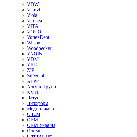
VDW
Vikovi
Viola
Virtuoso
VITA
VOCO
VortexDent
Wilson
Woodpecker
YAQIN
YDM
YRE
ZIP
ZtDental
АГРИ
Альянс Групп
КМИЗ
Латус
Лизоформ
Медполимер
О.Е.М
ОЕМ
ОЕМ Україна
Олимп
Оптима-Тех