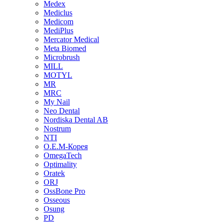
Medex
Mediclus
Medicom
MediPlus
Mercator Medical
Meta Biomed
Microbrush
MILL
MOTYL
MR
MRC
My Nail
Neo Dental
Nordiska Dental AB
Nostrum
NTI
O.E.M-Корея
OmegaTech
Optimality
Oratek
ORJ
OssBone Pro
Osseous
Osung
PD