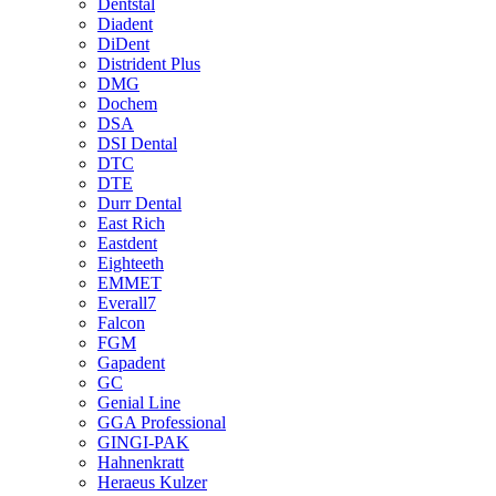
Dentstal
Diadent
DiDent
Distrident Plus
DMG
Dochem
DSA
DSI Dental
DTC
DTE
Durr Dental
East Rich
Eastdent
Eighteeth
EMMET
Everall7
Falcon
FGM
Gapadent
GC
Genial Line
GGA Professional
GINGI-PAK
Hahnenkratt
Heraeus Kulzer