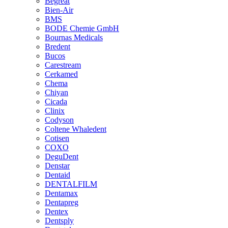
Begreat
Bien-Air
BMS
BODE Chemie GmbH
Bournas Medicals
Bredent
Bucos
Carestream
Cerkamed
Chema
Chiyan
Cicada
Clinix
Codyson
Coltene Whaledent
Cotisen
COXO
DeguDent
Denstar
Dentaid
DENTALFILM
Dentamax
Dentapreg
Dentex
Dentsply