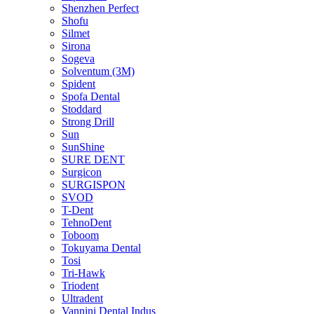
Shenzhen Perfect
Shofu
Silmet
Sirona
Sogeva
Solventum (3M)
Spident
Spofa Dental
Stoddard
Strong Drill
Sun
SunShine
SURE DENT
Surgicon
SURGISPON
SVOD
T-Dent
TehnoDent
Toboom
Tokuyama Dental
Tosi
Tri-Hawk
Triodent
Ultradent
Vannini Dental Indus