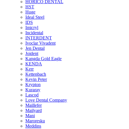
HORICO DENTAL
HST
Huge
Ideal Steel
IDS
Imicryl
Incidental
INTERDENT
Ivoclar Vivadent
Jen Dental
Joident
Kangda Gold Eagle
KENDA
Kerr
Kettenbach
Kevin Peter
Krypton
Kuraray
Lascod
Love Dental Company
Maillefer
Mailyard
Mani
Maroresku
Meddins