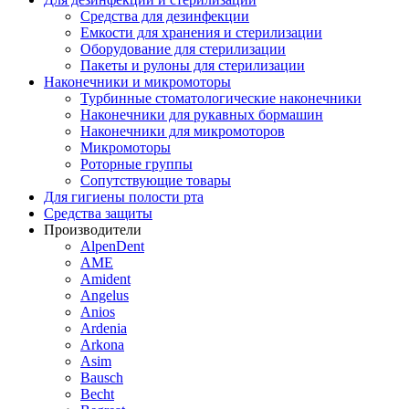
Средства для дезинфекции
Емкости для хранения и стерилизации
Оборудование для стерилизации
Пакеты и рулоны для стерилизации
Наконечники и микромоторы
Турбинные стоматологические наконечники
Наконечники для рукавных бормашин
Наконечники для микромоторов
Микромоторы
Роторные группы
Сопутствующие товары
Для гигиены полости рта
Средства защиты
Производители
AlpenDent
AME
Amident
Angelus
Anios
Ardenia
Arkona
Asim
Bausch
Becht