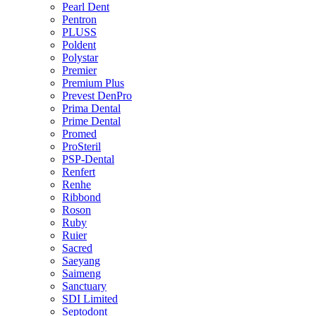
Pearl Dent
Pentron
PLUSS
Poldent
Polystar
Premier
Premium Plus
Prevest DenPro
Prima Dental
Prime Dental
Promed
ProSteril
PSP-Dental
Renfert
Renhe
Ribbond
Roson
Ruby
Ruier
Sacred
Saeyang
Saimeng
Sanctuary
SDI Limited
Septodont