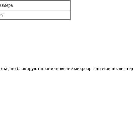
азмера
фу
отке, но блокируют проникновение микроорганизмов после сте