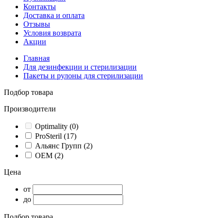
Контакты
Доставка и оплата
Отзывы
Условия возврата
Акции
Главная
Для дезинфекции и стерилизации
Пакеты и рулоны для стерилизации
Подбор товара
Производители
Optimality
(0)
ProSteril
(17)
Альянс Групп
(2)
ОЕМ
(2)
Цена
от
до
Подбор товара