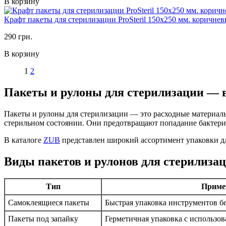
В корзину
Крафт пакеты для стерилизации ProSteril 150х250 мм. коричнев
290 грн.
В корзину
1
2
Пакеты и рулоны для стерилизации — 
Пакеты и рулоны для стерилизации — это расходные материал
стерильном состоянии. Они предотвращают попадание бактерий и
В каталоге
ZUB
представлен широкий ассортимент упаковки д
Виды пакетов и рулонов для стерилиза
Тип
Приме
Самоклеящиеся пакеты
Быстрая упаковка инструментов б
Пакеты под запайку
Герметичная упаковка с использо