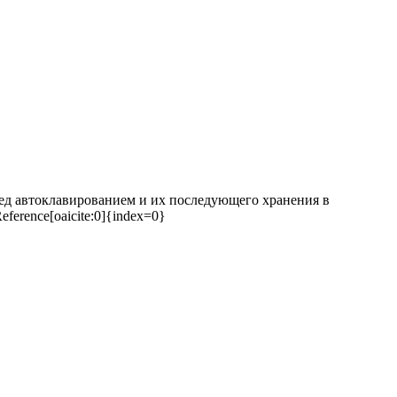
ред автоклавированием и их последующего хранения в
erence[oaicite:0]{index=0}