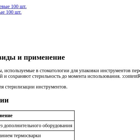
ые 100 шт.
виды и применение
ы, используемые в стоматологии для упаковки инструментов пе
 сохраняют стерильность до момента использования. :contentRef
ля стерилизации инструментов.
ции
нение
ез дополнительного оборудования
ванием термосварки