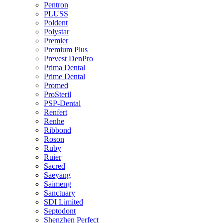
Pentron
PLUSS
Poldent
Polystar
Premier
Premium Plus
Prevest DenPro
Prima Dental
Prime Dental
Promed
ProSteril
PSP-Dental
Renfert
Renhe
Ribbond
Roson
Ruby
Ruier
Sacred
Saeyang
Saimeng
Sanctuary
SDI Limited
Septodont
Shenzhen Perfect