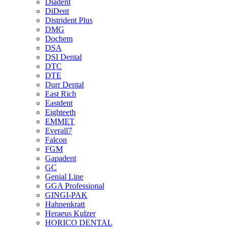
Diadent
DiDent
Distrident Plus
DMG
Dochem
DSA
DSI Dental
DTC
DTE
Durr Dental
East Rich
Eastdent
Eighteeth
EMMET
Everall7
Falcon
FGM
Gapadent
GC
Genial Line
GGA Professional
GINGI-PAK
Hahnenkratt
Heraeus Kulzer
HORICO DENTAL