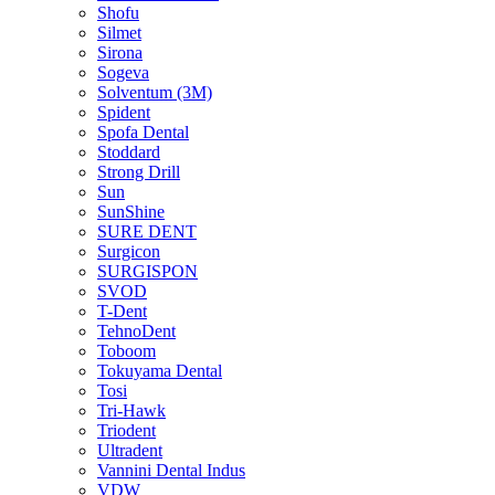
Shofu
Silmet
Sirona
Sogeva
Solventum (3M)
Spident
Spofa Dental
Stoddard
Strong Drill
Sun
SunShine
SURE DENT
Surgicon
SURGISPON
SVOD
T-Dent
TehnoDent
Toboom
Tokuyama Dental
Tosi
Tri-Hawk
Triodent
Ultradent
Vannini Dental Indus
VDW