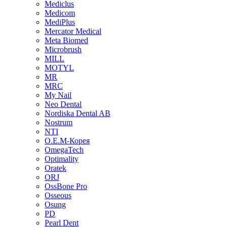
Mediclus
Medicom
MediPlus
Mercator Medical
Meta Biomed
Microbrush
MILL
MOTYL
MR
MRC
My Nail
Neo Dental
Nordiska Dental AB
Nostrum
NTI
O.E.M-Корея
OmegaTech
Optimality
Oratek
ORJ
OssBone Pro
Osseous
Osung
PD
Pearl Dent