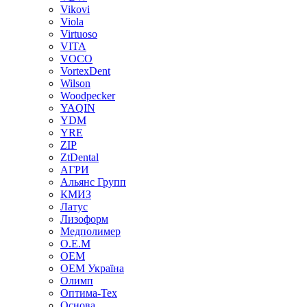
Vikovi
Viola
Virtuoso
VITA
VOCO
VortexDent
Wilson
Woodpecker
YAQIN
YDM
YRE
ZIP
ZtDental
АГРИ
Альянс Групп
КМИЗ
Латус
Лизоформ
Медполимер
О.Е.М
ОЕМ
ОЕМ Україна
Олимп
Оптима-Тех
Основа