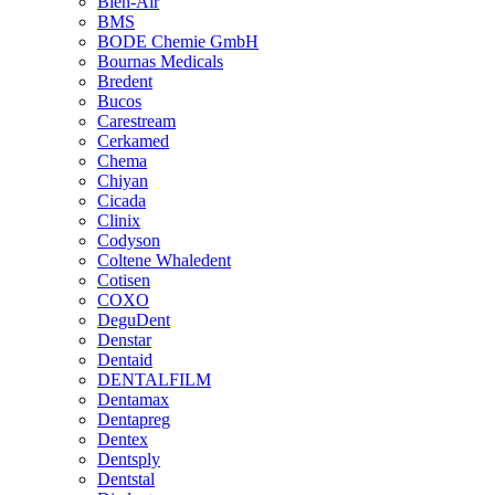
Bien-Air
BMS
BODE Chemie GmbH
Bournas Medicals
Bredent
Bucos
Carestream
Cerkamed
Chema
Chiyan
Cicada
Clinix
Codyson
Coltene Whaledent
Cotisen
COXO
DeguDent
Denstar
Dentaid
DENTALFILM
Dentamax
Dentapreg
Dentex
Dentsply
Dentstal