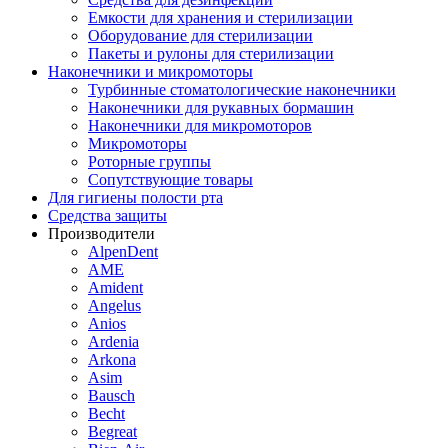
Емкости для хранения и стерилизации
Оборудование для стерилизации
Пакеты и рулоны для стерилизации
Наконечники и микромоторы
Турбинные стоматологические наконечники
Наконечники для рукавных бормашин
Наконечники для микромоторов
Микромоторы
Роторные группы
Сопутствующие товары
Для гигиены полости рта
Средства защиты
Производители
AlpenDent
AME
Amident
Angelus
Anios
Ardenia
Arkona
Asim
Bausch
Becht
Begreat