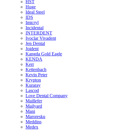
HST
Huge
Ideal Steel
IDS
Imicryl
Incidental
INTERDENT
Ivoclar Vivadent
Jen Dental
Joident
Kangda Gold Eagle
KENDA
Kerr
Kettenbach
Kevin Peter
Krypton
Kuraray
Lascod
Love Dental Company
Maillefer
Mailyard
Mani
Maroresku
Meddins
Medex