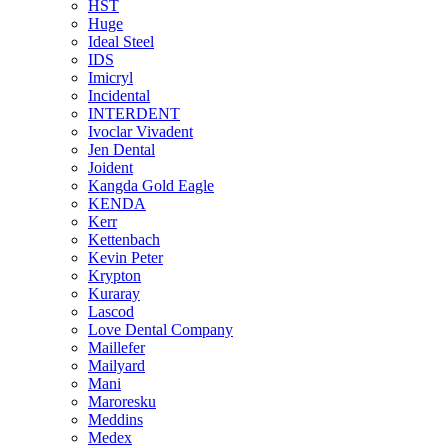
HST
Huge
Ideal Steel
IDS
Imicryl
Incidental
INTERDENT
Ivoclar Vivadent
Jen Dental
Joident
Kangda Gold Eagle
KENDA
Kerr
Kettenbach
Kevin Peter
Krypton
Kuraray
Lascod
Love Dental Company
Maillefer
Mailyard
Mani
Maroresku
Meddins
Medex