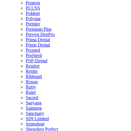
Pentron
PLUSS
Poldent
Polystar
Premier
Premium Plus
Prevest DenPro
Prima Dental
Prime Dental
Promed
ProSteril
PSP-Dental
Renfert
Renhe
Ribbond
Roson
Ruby
Ruier
Sacred
Saeyang
Saimeng
Sanctuary
SDI Limited
Septodont
Shenzhen Perfect