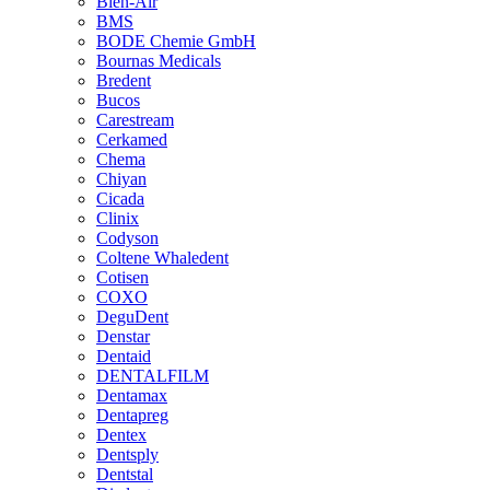
Bien-Air
BMS
BODE Chemie GmbH
Bournas Medicals
Bredent
Bucos
Carestream
Cerkamed
Chema
Chiyan
Cicada
Clinix
Codyson
Coltene Whaledent
Cotisen
COXO
DeguDent
Denstar
Dentaid
DENTALFILM
Dentamax
Dentapreg
Dentex
Dentsply
Dentstal