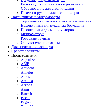
Емкости для хранения и стерилизации
Оборудование для стерилизации
Пакеты и рулоны для стерилизации
Наконечники и микромоторы
Турбинные стоматологические наконечники
Наконечники для рукавных бормашин
Наконечники для микромоторов
Микромоторы
Роторные группы
Сопутствующие товары
Для гигиены полости рта
Средства защиты
Производители
AlpenDent
AME
Amident
Angelus
Anios
Ardenia
Arkona
Asim
Bausch
Becht
Begreat