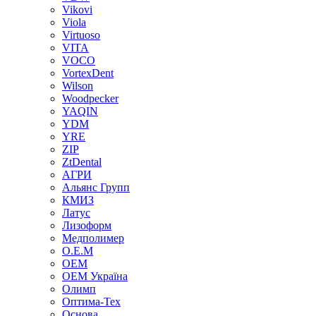
Vikovi
Viola
Virtuoso
VITA
VOCO
VortexDent
Wilson
Woodpecker
YAQIN
YDM
YRE
ZIP
ZtDental
АГРИ
Альянс Групп
КМИЗ
Латус
Лизоформ
Медполимер
О.Е.М
ОЕМ
ОЕМ Україна
Олимп
Оптима-Тех
Основа