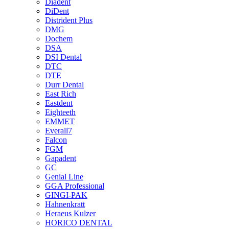
Diadent
DiDent
Distrident Plus
DMG
Dochem
DSA
DSI Dental
DTC
DTE
Durr Dental
East Rich
Eastdent
Eighteeth
EMMET
Everall7
Falcon
FGM
Gapadent
GC
Genial Line
GGA Professional
GINGI-PAK
Hahnenkratt
Heraeus Kulzer
HORICO DENTAL