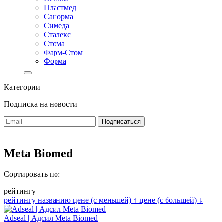
Пластмед
Санорма
Симеда
Сталекс
Стома
Фарм-Стом
Форма
Категории
Подписка на новости
Meta Biomed
Сортировать по:
рейтингу
рейтингу
названию
цене (с меньшей)
↑
цене (с большей)
↓
Adseal | Адсил Meta Biomed