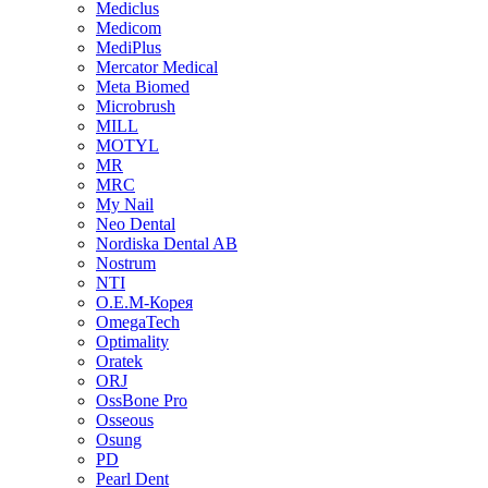
Mediclus
Medicom
MediPlus
Mercator Medical
Meta Biomed
Microbrush
MILL
MOTYL
MR
MRC
My Nail
Neo Dental
Nordiska Dental AB
Nostrum
NTI
O.E.M-Корея
OmegaTech
Optimality
Oratek
ORJ
OssBone Pro
Osseous
Osung
PD
Pearl Dent