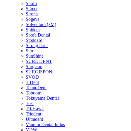
Shofu
Silmet
Sirona
Sogeva
Solventum (3M)
Spident
Spofa Dental
Stoddard
Strong Drill
Sun
SunShine
SURE DENT
Surgicon
SURGISPON
SVOD
T-Dent
TehnoDent
Toboom
Tokuyama Dental
Tosi
Tri-Hawk
Triodent
Ultradent
Vannini Dental Indus
VDW