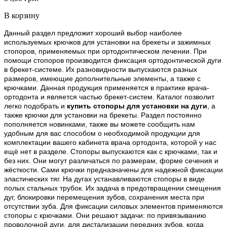
В корзину
Данный раздел предложит хороший выбор наиболее
используемых крючков для установки на брекеты и зажимных
стопоров, применяемых при ортодонтическом лечении. При
помощи стопоров производится фиксация ортодонтической дуги
в брекет-системе. Их разновидности выпускаются разных
размеров, имеющие дополнительные элементы, а также с
крючками. Данная продукция применяется в практике врача-
ортодонта и является частью брекет-систем. Каталог позволит
легко подобрать и
купить стопоры для установки на дуги
, а
также крючки для установки на брекеты. Раздел постоянно
пополняется новинками, также вы можете сообщить нам
удобным для вас способом о необходимой продукции для
комплектации вашего кабинета врача ортодонта, которой у нас
ещё нет в разделе. Стопоры выпускаются как с крючками, так и
без них. Они могут различаться по размерам, форме сечения и
жёсткости. Сами крючки предназначены для надежной фиксации
эластических тяг. На дугах устанавливаются стопоры в виде
полых стальных трубок. Их задача в предотвращении смещения
дуг, блокировки перемещения зубов, сохранения места при
отсутствии зуба. Для фиксации силовых элементов применяются
стопоры с крючками. Они решают задачи: по привязыванию
проволочной дуги, для дистализации передних зубов, когда