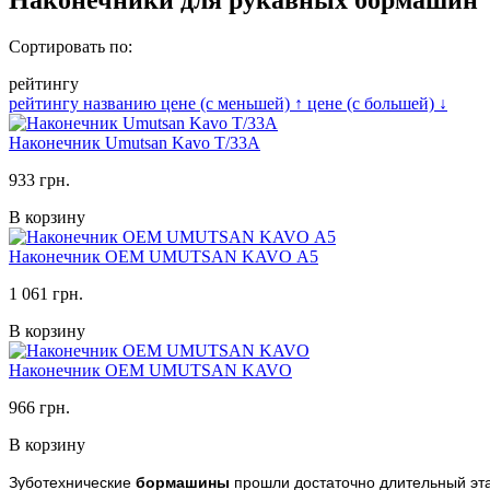
Сортировать по:
рейтингу
рейтингу
названию
цене (с меньшей)
↑
цене (с большей)
↓
Наконечник Umutsan Kavo Т/33А
933 грн.
В корзину
Наконечник ОЕМ UMUTSAN KAVO А5
1 061 грн.
В корзину
Наконечник ОЕМ UMUTSAN KAVO
966 грн.
В корзину
Зуботехнические
бормашины
прошли достаточно длительный эта