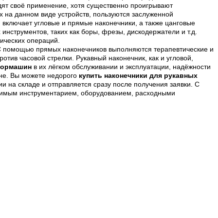
ят своё применение, хотя существенно проигрывают
 на данном виде устройств, пользуются заслуженной
включает угловые и прямые наконечники, а также цанговые
нструментов, таких как боры, фрезы, дискодержатели и т.д.
ических операций.
. С помощью прямых наконечников выполняются терапевтические и
тив часовой стрелки. Рукавный наконечник, как и угловой,
 бормашин
в их лёгком обслуживании и эксплуатации, надёжности
ине. Вы можете недорого
купить наконечники для рукавных
и на складе и отправляется сразу после получения заявки. С
одимым инструментарием, оборудованием, расходными