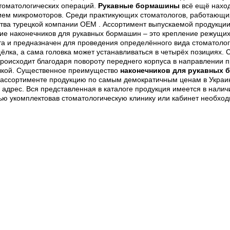
томатологических операций.
Рукавные бормашины
всё ещё наход
ем микромоторов. Среди практикующих стоматологов, работающих
тва турецкой компании ОЕМ . Ассортимент выпускаемой продукции 
е наконечников для рукавных бормашин – это крепление режущих и
та и предназначен для проведения определённого вида стоматолог
щёлка, а сама головка может устанавливаться в четырёх позициях
роисходит благодаря повороту переднего корпуса в направлении про
ёлкой. Существенное преимущество
наконечников для рукавных
ом ассортименте продукцию по самым демократичным ценам в Укра
 адрес. Вся представленная в каталоге продукция имеется в наличи
ью укомплектовав стоматологическую клинику или кабинет необх