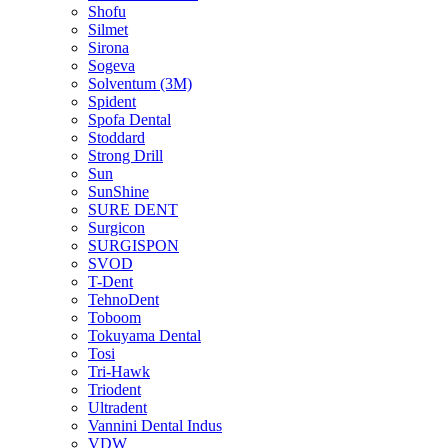
Shofu
Silmet
Sirona
Sogeva
Solventum (3M)
Spident
Spofa Dental
Stoddard
Strong Drill
Sun
SunShine
SURE DENT
Surgicon
SURGISPON
SVOD
T-Dent
TehnoDent
Toboom
Tokuyama Dental
Tosi
Tri-Hawk
Triodent
Ultradent
Vannini Dental Indus
VDW