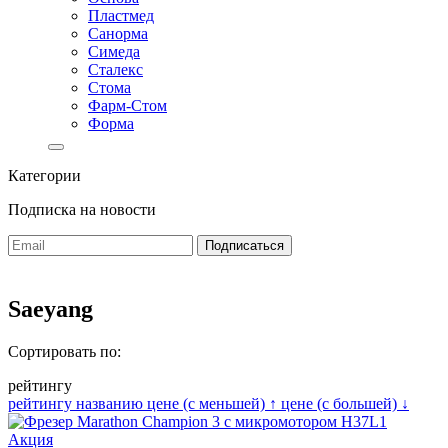
Пластмед
Санорма
Симеда
Сталекс
Стома
Фарм-Стом
Форма
Категории
Подписка на новости
Saeyang
Сортировать по:
рейтингу
рейтингу
названию
цене (с меньшей)
↑
цене (с большей)
↓
Акция