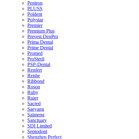
Pentron
PLUSS
Poldent
Polystar
Premier
Premium Plus
Prevest DenPro
Prima Dental
Prime Dental
Promed
ProSteril
PSP-Dental
Renfert
Renhe
Ribbond
Roson
Ruby
Ruier
Sacred
Saeyang
Saimeng
Sanctuary
SDI Limited
Septodont
Shenzhen Perfect