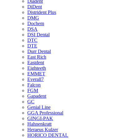
Diadent
DiDent
Distrident Plus
DMG
Dochem
DSA
DSI Dental
DTC
DTE
Durr Dental
East Rich
Eastdent
Eighteeth
EMMET
Everall7
Falcon
FGM
Gapadent
GC
Genial Line
GGA Professional
GINGI-PAK
Hahnenkratt
Heraeus Kulzer
HORICO DENTAL