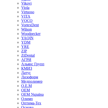
Vikovi
Viola
Virtuoso
VITA
VOCO
VortexDent
Wilson
Woodpecker
YAQIN
YDM
YRE
ZIP
ZtDental
АГРИ
Альянс Групп
КМИЗ
Латус
Лизоформ
Медполимер
О.Е.М
ОЕМ
ОЕМ Україна
Олимп
Оптима-Тех
Основа