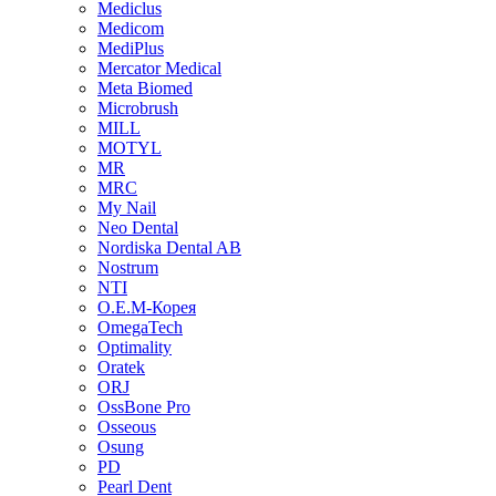
Mediclus
Medicom
MediPlus
Mercator Medical
Meta Biomed
Microbrush
MILL
MOTYL
MR
MRC
My Nail
Neo Dental
Nordiska Dental AB
Nostrum
NTI
O.E.M-Корея
OmegaTech
Optimality
Oratek
ORJ
OssBone Pro
Osseous
Osung
PD
Pearl Dent