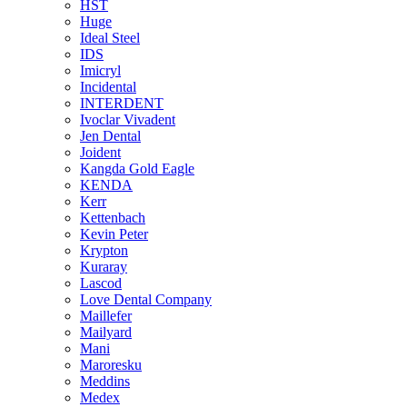
HST
Huge
Ideal Steel
IDS
Imicryl
Incidental
INTERDENT
Ivoclar Vivadent
Jen Dental
Joident
Kangda Gold Eagle
KENDA
Kerr
Kettenbach
Kevin Peter
Krypton
Kuraray
Lascod
Love Dental Company
Maillefer
Mailyard
Mani
Maroresku
Meddins
Medex