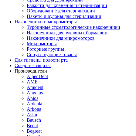
Емкости для хранения и стерилизации
Оборудование для стерилизации
Пакеты и рулоны для стерилизации
Наконечники и микромоторы
Турбинные стоматологические наконечники
Наконечники для рукавных бормашин
Наконечники для микромоторов
Микромоторы
Роторные группы
Сопутствующие товары
Для гигиены полости рта
Средства защиты
Производители
AlpenDent
AME
Amident
Angelus
Anios
Ardenia
Arkona
Asim
Bausch
Becht
Begreat