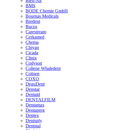
Bien-Air
BMS
BODE Chemie GmbH
Bournas Medicals
Bredent
Bucos
Carestream
Cerkamed
Chema
Chiyan
Cicada
Clinix
Codyson
Coltene Whaledent
Cotisen
COXO
DeguDent
Denstar
Dentaid
DENTALFILM
Dentamax
Dentapreg
Dentex
Dentsply
Dentstal