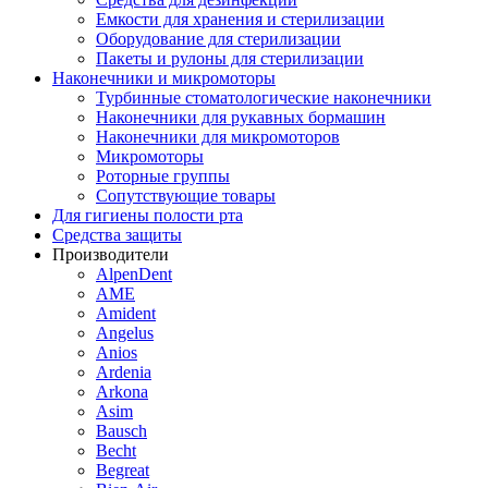
Емкости для хранения и стерилизации
Оборудование для стерилизации
Пакеты и рулоны для стерилизации
Наконечники и микромоторы
Турбинные стоматологические наконечники
Наконечники для рукавных бормашин
Наконечники для микромоторов
Микромоторы
Роторные группы
Сопутствующие товары
Для гигиены полости рта
Средства защиты
Производители
AlpenDent
AME
Amident
Angelus
Anios
Ardenia
Arkona
Asim
Bausch
Becht
Begreat