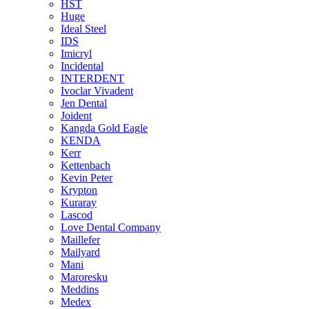
HST
Huge
Ideal Steel
IDS
Imicryl
Incidental
INTERDENT
Ivoclar Vivadent
Jen Dental
Joident
Kangda Gold Eagle
KENDA
Kerr
Kettenbach
Kevin Peter
Krypton
Kuraray
Lascod
Love Dental Company
Maillefer
Mailyard
Mani
Maroresku
Meddins
Medex