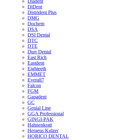
Diadent
DiDent
Distrident Plus
DMG
Dochem
DSA
DSI Dental
DTC
DTE
Durr Dental
East Rich
Eastdent
Eighteeth
EMMET
Everall7
Falcon
FGM
Gapadent
GC
Genial Line
GGA Professional
GINGI-PAK
Hahnenkratt
Heraeus Kulzer
HORICO DENTAL