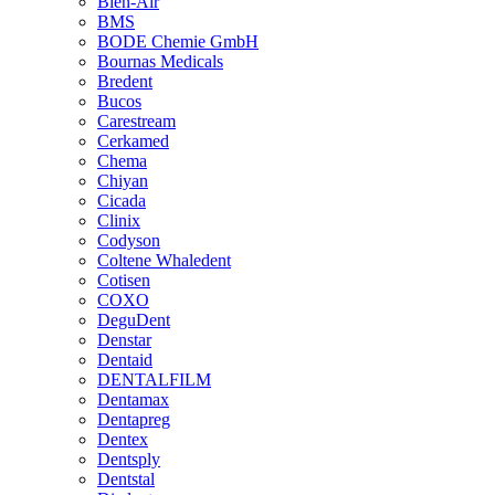
Bien-Air
BMS
BODE Chemie GmbH
Bournas Medicals
Bredent
Bucos
Carestream
Cerkamed
Chema
Chiyan
Cicada
Clinix
Codyson
Coltene Whaledent
Cotisen
COXO
DeguDent
Denstar
Dentaid
DENTALFILM
Dentamax
Dentapreg
Dentex
Dentsply
Dentstal