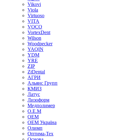
Vikovi
Viola
Virtuoso
VITA
VOCO
VortexDent
Wilson
Woodpecker
YAQIN
YDM
YRE
ZIP
ZtDental
АГРИ
Альянс Групп
КМИЗ
Латус
Лизоформ
Медполимер
О.Е.М
ОЕМ
ОЕМ Україна
Олимп
Оптима-Тех
Основа