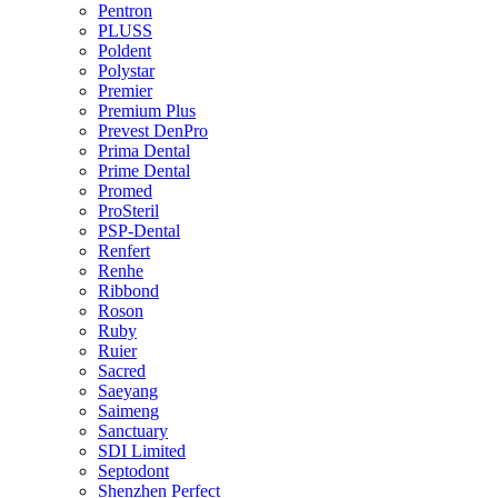
Pentron
PLUSS
Poldent
Polystar
Premier
Premium Plus
Prevest DenPro
Prima Dental
Prime Dental
Promed
ProSteril
PSP-Dental
Renfert
Renhe
Ribbond
Roson
Ruby
Ruier
Sacred
Saeyang
Saimeng
Sanctuary
SDI Limited
Septodont
Shenzhen Perfect