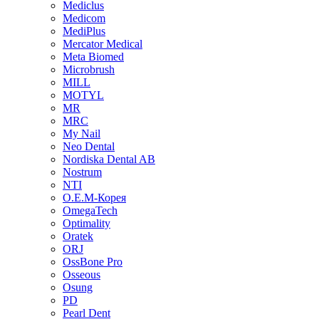
Mediclus
Medicom
MediPlus
Mercator Medical
Meta Biomed
Microbrush
MILL
MOTYL
MR
MRC
My Nail
Neo Dental
Nordiska Dental AB
Nostrum
NTI
O.E.M-Корея
OmegaTech
Optimality
Oratek
ORJ
OssBone Pro
Osseous
Osung
PD
Pearl Dent