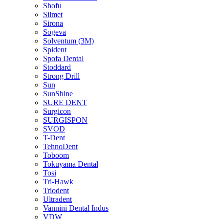
Shofu
Silmet
Sirona
Sogeva
Solventum (3M)
Spident
Spofa Dental
Stoddard
Strong Drill
Sun
SunShine
SURE DENT
Surgicon
SURGISPON
SVOD
T-Dent
TehnoDent
Toboom
Tokuyama Dental
Tosi
Tri-Hawk
Triodent
Ultradent
Vannini Dental Indus
VDW