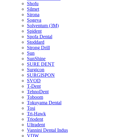
Shofu
Silmet
Sirona
Sogeva
Solventum (3M)
Spident
Spofa Dental
Stoddard
Strong Drill
Sun
SunShine
SURE DENT
Surgicon
SURGISPON
SVOD
T-Dent
TehnoDent
Toboom
Tokuyama Dental
Tosi
Tri-Hawk
Triodent
Ultradent
Vannini Dental Indus
VDW