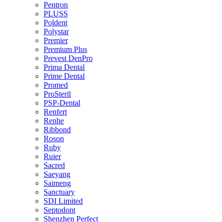
Pentron
PLUSS
Poldent
Polystar
Premier
Premium Plus
Prevest DenPro
Prima Dental
Prime Dental
Promed
ProSteril
PSP-Dental
Renfert
Renhe
Ribbond
Roson
Ruby
Ruier
Sacred
Saeyang
Saimeng
Sanctuary
SDI Limited
Septodont
Shenzhen Perfect