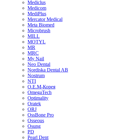
Mediclus
Medicom
MediPlus
Mercator Medical
Meta Biomed
Microbrush
MILL
MOTYL
MR
MRC
My Nail
Neo Dental
Nordiska Dental AB
Nostrum
NTI
O.E.M-Корея
OmegaTech
Optimality
Oratek
ORJ
OssBone Pro
Osseous
Osung
PD
Pearl Dent