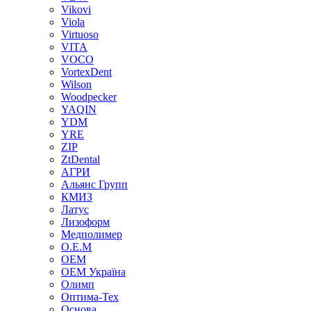
Vikovi
Viola
Virtuoso
VITA
VOCO
VortexDent
Wilson
Woodpecker
YAQIN
YDM
YRE
ZIP
ZtDental
АГРИ
Альянс Групп
КМИЗ
Латус
Лизоформ
Медполимер
О.Е.М
ОЕМ
ОЕМ Україна
Олимп
Оптима-Тех
Основа