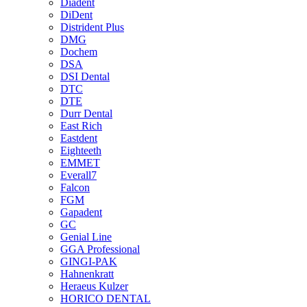
Diadent
DiDent
Distrident Plus
DMG
Dochem
DSA
DSI Dental
DTC
DTE
Durr Dental
East Rich
Eastdent
Eighteeth
EMMET
Everall7
Falcon
FGM
Gapadent
GC
Genial Line
GGA Professional
GINGI-PAK
Hahnenkratt
Heraeus Kulzer
HORICO DENTAL