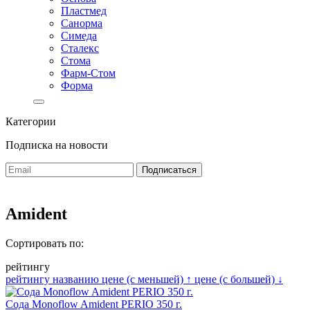
Пластмед
Санорма
Симеда
Сталекс
Стома
Фарм-Стом
Форма
Категории
Подписка на новости
Amident
Сортировать по:
рейтингу
рейтингу
названию
цене (с меньшей)
↑
цене (с большей)
↓
Сода Monoflow Amident PERIO 350 г.