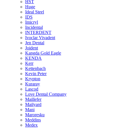
HST
Huge
Ideal Steel
IDS
Imicryl
Incidental
INTERDENT
Ivoclar Vivadent
Jen Dental
Joident
Kangda Gold Eagle
KENDA
Kerr
Kettenbach
Kevin Peter
Krypton
Kuraray
Lascod
Love Dental Company
Maillefer
Mailyard
Mani
Maroresku
Meddins
Medex