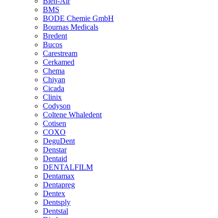
Bien-Air
BMS
BODE Chemie GmbH
Bournas Medicals
Bredent
Bucos
Carestream
Cerkamed
Chema
Chiyan
Cicada
Clinix
Codyson
Coltene Whaledent
Cotisen
COXO
DeguDent
Denstar
Dentaid
DENTALFILM
Dentamax
Dentapreg
Dentex
Dentsply
Dentstal