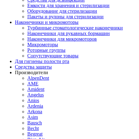
Емкости для хранения и стерилизации
Оборудование для стерилизации
Пакеты и рулоны для стерилизации
Наконечники и микромоторы
Турбинные стоматологические наконечники
Наконечники для рукавных бормашин
Наконечники для микромоторов
Микромоторы
Роторные группы
Сопутствующие товары
Для гигиены полости рта
Средства защиты
Производители
AlpenDent
AME
Amident
Angelus
Anios
Ardenia
Arkona
Asim
Bausch
Becht
Begreat