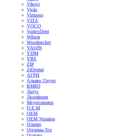
Vikovi
Viola
Virtuoso
VITA
VOCO
VortexDent
Wilson
Woodpecker
YAQIN
YDM
YRE
ZIP
ZtDental
АГРИ
Альянс Групп
КМИЗ
Латус
Лизоформ
Медполимер
О.Е.М
ОЕМ
ОЕМ Україна
Олимп
Оптима-Тех
Основа