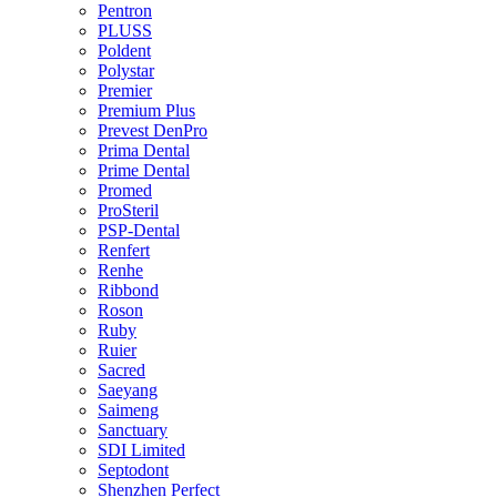
Pentron
PLUSS
Poldent
Polystar
Premier
Premium Plus
Prevest DenPro
Prima Dental
Prime Dental
Promed
ProSteril
PSP-Dental
Renfert
Renhe
Ribbond
Roson
Ruby
Ruier
Sacred
Saeyang
Saimeng
Sanctuary
SDI Limited
Septodont
Shenzhen Perfect