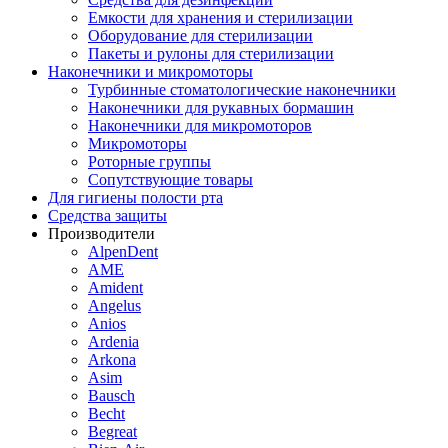
Емкости для хранения и стерилизации
Оборудование для стерилизации
Пакеты и рулоны для стерилизации
Наконечники и микромоторы
Турбинные стоматологические наконечники
Наконечники для рукавных бормашин
Наконечники для микромоторов
Микромоторы
Роторные группы
Сопутствующие товары
Для гигиены полости рта
Средства защиты
Производители
AlpenDent
AME
Amident
Angelus
Anios
Ardenia
Arkona
Asim
Bausch
Becht
Begreat