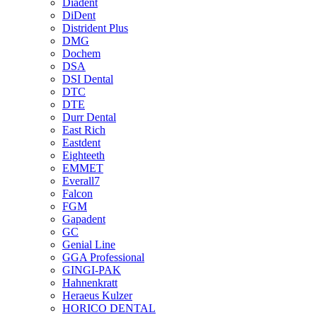
Diadent
DiDent
Distrident Plus
DMG
Dochem
DSA
DSI Dental
DTC
DTE
Durr Dental
East Rich
Eastdent
Eighteeth
EMMET
Everall7
Falcon
FGM
Gapadent
GC
Genial Line
GGA Professional
GINGI-PAK
Hahnenkratt
Heraeus Kulzer
HORICO DENTAL