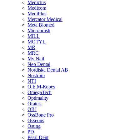
Mediclus
Medicom
MediPlus
Mercator Medical
Meta Biomed
Microbrush
MILL
MOTYL
MR
MRC
My Nail
Neo Dental
Nordiska Dental AB
Nostrum
NTI
O.E.M-Корея
OmegaTech
Optimality
Oratek
ORJ
OssBone Pro
Osseous
Osung
PD
Pearl Dent