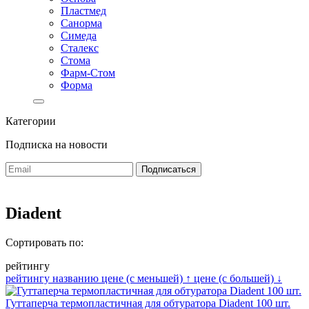
Пластмед
Санорма
Симеда
Сталекс
Стома
Фарм-Стом
Форма
Категории
Подписка на новости
Diadent
Сортировать по:
рейтингу
рейтингу
названию
цене (с меньшей)
↑
цене (с большей)
↓
Гуттаперча термопластичная для обтуратора Diadent 100 шт.