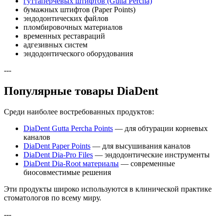
гуттаперчевых штифтов (Gutta Percha)
бумажных штифтов (Paper Points)
эндодонтических файлов
пломбировочных материалов
временных реставраций
адгезивных систем
эндодонтического оборудования
---
Популярные товары DiaDent
Среди наиболее востребованных продуктов:
DiaDent Gutta Percha Points
— для обтурации корневых
каналов
DiaDent Paper Points
— для высушивания каналов
DiaDent Dia-Pro Files
— эндодонтические инструменты
DiaDent Dia-Root материалы
— современные
биосовместимые решения
Эти продукты широко используются в клинической практике
стоматологов по всему миру.
---