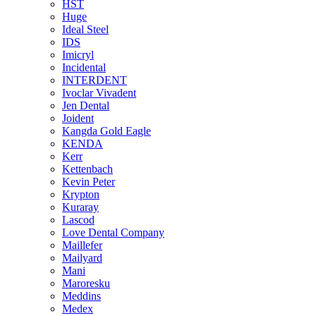
HST
Huge
Ideal Steel
IDS
Imicryl
Incidental
INTERDENT
Ivoclar Vivadent
Jen Dental
Joident
Kangda Gold Eagle
KENDA
Kerr
Kettenbach
Kevin Peter
Krypton
Kuraray
Lascod
Love Dental Company
Maillefer
Mailyard
Mani
Maroresku
Meddins
Medex