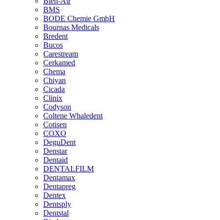
Bien-Air
BMS
BODE Chemie GmbH
Bournas Medicals
Bredent
Bucos
Carestream
Cerkamed
Chema
Chiyan
Cicada
Clinix
Codyson
Coltene Whaledent
Cotisen
COXO
DeguDent
Denstar
Dentaid
DENTALFILM
Dentamax
Dentapreg
Dentex
Dentsply
Dentstal