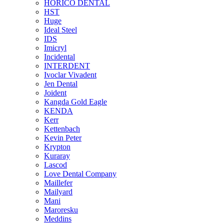
HORICO DENTAL
HST
Huge
Ideal Steel
IDS
Imicryl
Incidental
INTERDENT
Ivoclar Vivadent
Jen Dental
Joident
Kangda Gold Eagle
KENDA
Kerr
Kettenbach
Kevin Peter
Krypton
Kuraray
Lascod
Love Dental Company
Maillefer
Mailyard
Mani
Maroresku
Meddins