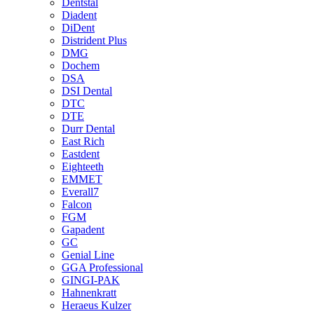
Dentstal
Diadent
DiDent
Distrident Plus
DMG
Dochem
DSA
DSI Dental
DTC
DTE
Durr Dental
East Rich
Eastdent
Eighteeth
EMMET
Everall7
Falcon
FGM
Gapadent
GC
Genial Line
GGA Professional
GINGI-PAK
Hahnenkratt
Heraeus Kulzer