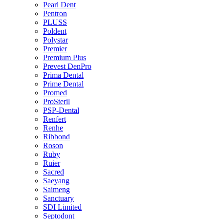
Pearl Dent
Pentron
PLUSS
Poldent
Polystar
Premier
Premium Plus
Prevest DenPro
Prima Dental
Prime Dental
Promed
ProSteril
PSP-Dental
Renfert
Renhe
Ribbond
Roson
Ruby
Ruier
Sacred
Saeyang
Saimeng
Sanctuary
SDI Limited
Septodont