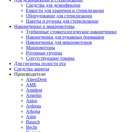
Средства для дезинфекции
Емкости для хранения и стерилизации
Оборудование для стерилизации
Пакеты и рулоны для стерилизации
Наконечники и микромоторы
Турбинные стоматологические наконечники
Наконечники для рукавных бормашин
Наконечники для микромоторов
Микромоторы
Роторные группы
Сопутствующие товары
Для гигиены полости рта
Средства защиты
Производители
AlpenDent
AME
Amident
Angelus
Anios
Ardenia
Arkona
Asim
Bausch
Becht