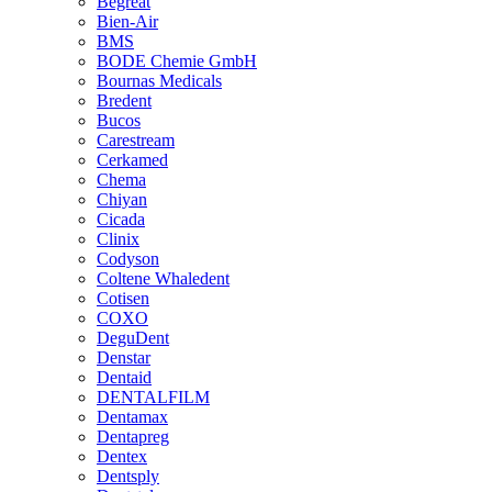
Begreat
Bien-Air
BMS
BODE Chemie GmbH
Bournas Medicals
Bredent
Bucos
Carestream
Cerkamed
Chema
Chiyan
Cicada
Clinix
Codyson
Coltene Whaledent
Cotisen
COXO
DeguDent
Denstar
Dentaid
DENTALFILM
Dentamax
Dentapreg
Dentex
Dentsply