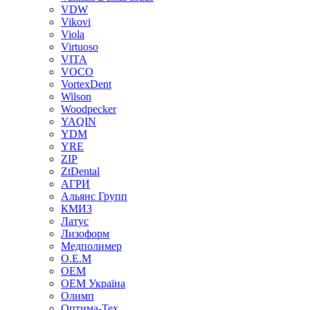
VDW
Vikovi
Viola
Virtuoso
VITA
VOCO
VortexDent
Wilson
Woodpecker
YAQIN
YDM
YRE
ZIP
ZtDental
АГРИ
Альянс Групп
КМИЗ
Латус
Лизоформ
Медполимер
О.Е.М
ОЕМ
ОЕМ Україна
Олимп
Оптима-Тех