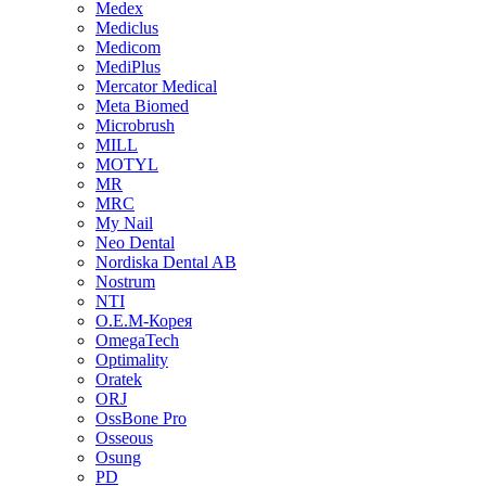
Medex
Mediclus
Medicom
MediPlus
Mercator Medical
Meta Biomed
Microbrush
MILL
MOTYL
MR
MRC
My Nail
Neo Dental
Nordiska Dental AB
Nostrum
NTI
O.E.M-Корея
OmegaTech
Optimality
Oratek
ORJ
OssBone Pro
Osseous
Osung
PD