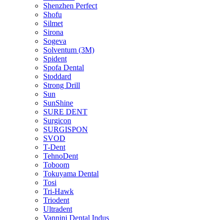
Shenzhen Perfect
Shofu
Silmet
Sirona
Sogeva
Solventum (3M)
Spident
Spofa Dental
Stoddard
Strong Drill
Sun
SunShine
SURE DENT
Surgicon
SURGISPON
SVOD
T-Dent
TehnoDent
Toboom
Tokuyama Dental
Tosi
Tri-Hawk
Triodent
Ultradent
Vannini Dental Indus