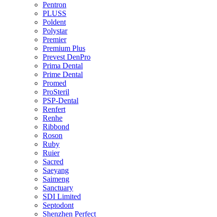
Pentron
PLUSS
Poldent
Polystar
Premier
Premium Plus
Prevest DenPro
Prima Dental
Prime Dental
Promed
ProSteril
PSP-Dental
Renfert
Renhe
Ribbond
Roson
Ruby
Ruier
Sacred
Saeyang
Saimeng
Sanctuary
SDI Limited
Septodont
Shenzhen Perfect