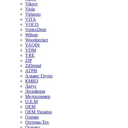
Vikovi
Viola
Virtuoso
VITA
VOCO
VortexDent
Wilson
Woodpecker
YAQIN
YDM
YRE
ZIP
ZtDental
АГРИ
Альянс Групп
КМИЗ
Латус
Лизоформ
Медполимер
О.Е.М
ОЕМ
ОЕМ Україна
Олимп
Оптима-Тех
Основа