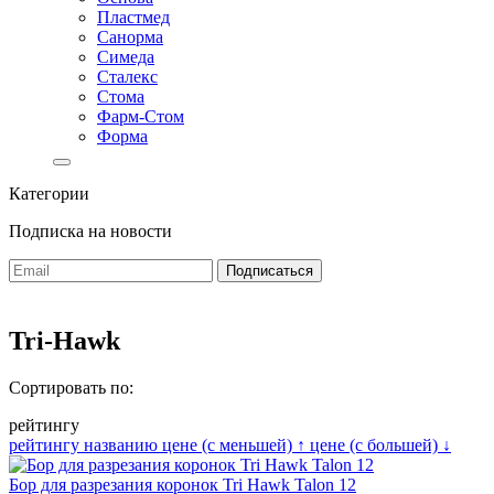
Пластмед
Санорма
Симеда
Сталекс
Стома
Фарм-Стом
Форма
Категории
Подписка на новости
Tri-Hawk
Сортировать по:
рейтингу
рейтингу
названию
цене (с меньшей)
↑
цене (с большей)
↓
Бор для разрезания коронок Tri Hawk Talon 12