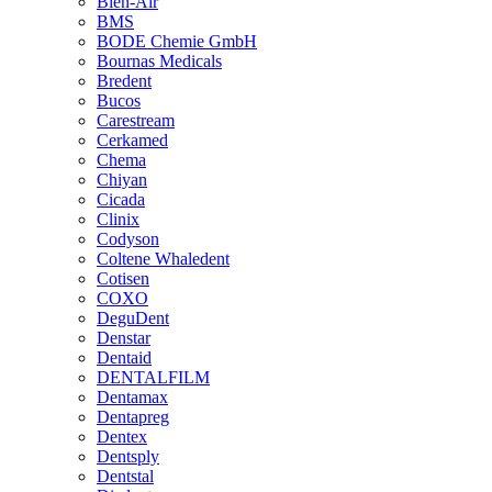
Bien-Air
BMS
BODE Chemie GmbH
Bournas Medicals
Bredent
Bucos
Carestream
Cerkamed
Chema
Chiyan
Cicada
Clinix
Codyson
Coltene Whaledent
Cotisen
COXO
DeguDent
Denstar
Dentaid
DENTALFILM
Dentamax
Dentapreg
Dentex
Dentsply
Dentstal