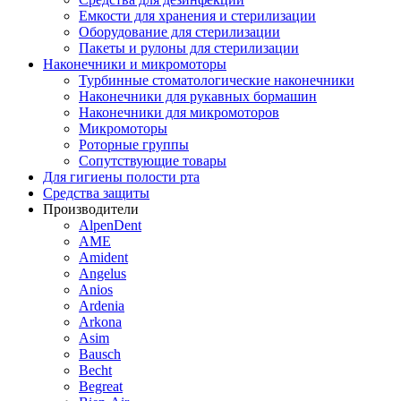
Емкости для хранения и стерилизации
Оборудование для стерилизации
Пакеты и рулоны для стерилизации
Наконечники и микромоторы
Турбинные стоматологические наконечники
Наконечники для рукавных бормашин
Наконечники для микромоторов
Микромоторы
Роторные группы
Сопутствующие товары
Для гигиены полости рта
Средства защиты
Производители
AlpenDent
AME
Amident
Angelus
Anios
Ardenia
Arkona
Asim
Bausch
Becht
Begreat