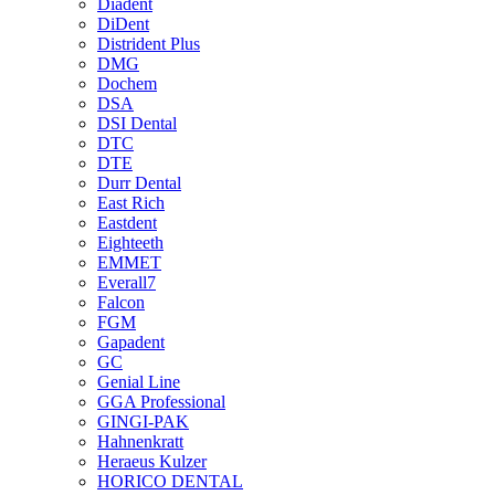
Diadent
DiDent
Distrident Plus
DMG
Dochem
DSA
DSI Dental
DTC
DTE
Durr Dental
East Rich
Eastdent
Eighteeth
EMMET
Everall7
Falcon
FGM
Gapadent
GC
Genial Line
GGA Professional
GINGI-PAK
Hahnenkratt
Heraeus Kulzer
HORICO DENTAL