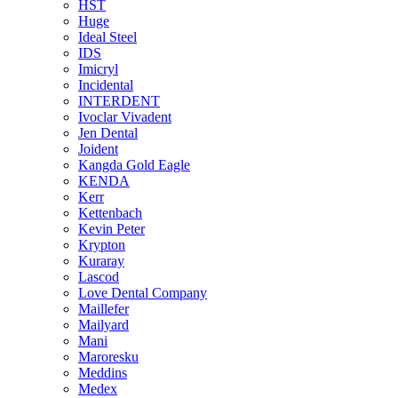
HST
Huge
Ideal Steel
IDS
Imicryl
Incidental
INTERDENT
Ivoclar Vivadent
Jen Dental
Joident
Kangda Gold Eagle
KENDA
Kerr
Kettenbach
Kevin Peter
Krypton
Kuraray
Lascod
Love Dental Company
Maillefer
Mailyard
Mani
Maroresku
Meddins
Medex