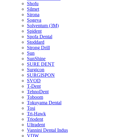
Shofu
Silmet
Sirona
Sogeva
Solventum (3M)
Spident
Spofa Dental
Stoddard
Strong Drill
Sun
SunShine
SURE DENT
Surgicon
SURGISPON
SVOD
T-Dent
TehnoDent
Toboom
Tokuyama Dental
Tosi
Tri-Hawk
Triodent
Ultradent
Vannini Dental Indus
VDW