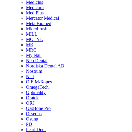
Mediclus
Medicom
MediPlus
Mercator Medical
Meta Biomed
Microbrush
MILL
MOTYL
MR
MRC
My Nail
Neo Dental
Nordiska Dental AB
Nostrum
NTI
O.E.M-Корея
OmegaTech
Optimality
Oratek
ORJ
OssBone Pro
Osseous
Osung
PD
Pearl Dent