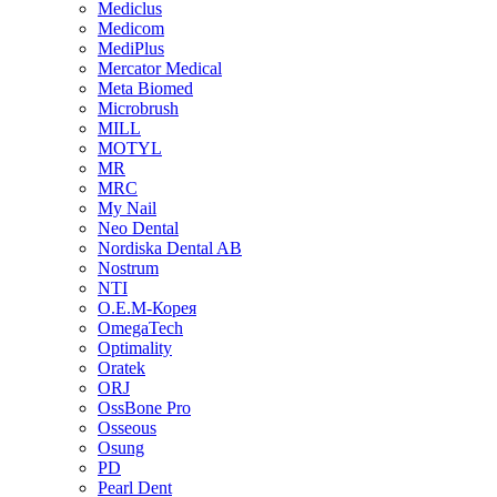
Mediclus
Medicom
MediPlus
Mercator Medical
Meta Biomed
Microbrush
MILL
MOTYL
MR
MRC
My Nail
Neo Dental
Nordiska Dental AB
Nostrum
NTI
O.E.M-Корея
OmegaTech
Optimality
Oratek
ORJ
OssBone Pro
Osseous
Osung
PD
Pearl Dent