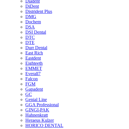
Diadent
DiDent
Distrident Plus
DMG
Dochem
DSA
DSI Dental
DTC
DTE
Durr Dental
East Rich
Eastdent
Eighteeth
EMMET
Everall7
Falcon
FGM
Gapadent
GC
Genial Line
GGA Professional
GINGI-PAK
Hahnenkratt
Heraeus Kulzer
HORICO DENTAL