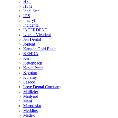
HST
Huge
Ideal Steel
IDS
Imicryl
Incidental
INTERDENT
Ivoclar Vivadent
Jen Dental
Joident
Kangda Gold Eagle
KENDA
Kerr
Kettenbach
Kevin Peter
Krypton
Kuraray
Lascod
Love Dental Company
Maillefer
Mailyard
Mani
Maroresku
Meddins
Medex