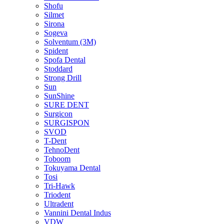
Shofu
Silmet
Sirona
Sogeva
Solventum (3M)
Spident
Spofa Dental
Stoddard
Strong Drill
Sun
SunShine
SURE DENT
Surgicon
SURGISPON
SVOD
T-Dent
TehnoDent
Toboom
Tokuyama Dental
Tosi
Tri-Hawk
Triodent
Ultradent
Vannini Dental Indus
VDW