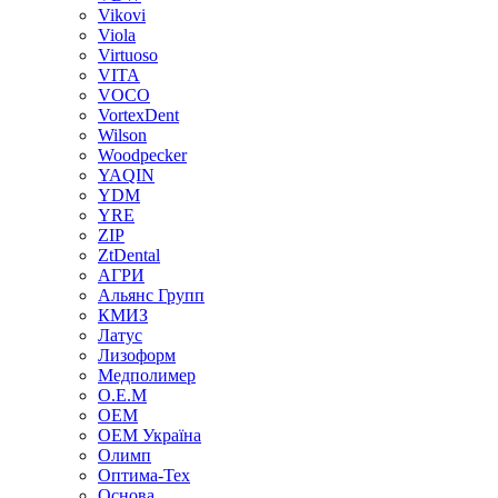
Vikovi
Viola
Virtuoso
VITA
VOCO
VortexDent
Wilson
Woodpecker
YAQIN
YDM
YRE
ZIP
ZtDental
АГРИ
Альянс Групп
КМИЗ
Латус
Лизоформ
Медполимер
О.Е.М
ОЕМ
ОЕМ Україна
Олимп
Оптима-Тех
Основа