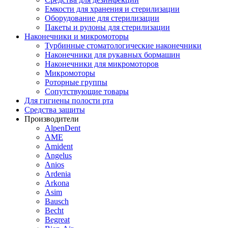
Емкости для хранения и стерилизации
Оборудование для стерилизации
Пакеты и рулоны для стерилизации
Наконечники и микромоторы
Турбинные стоматологические наконечники
Наконечники для рукавных бормашин
Наконечники для микромоторов
Микромоторы
Роторные группы
Сопутствующие товары
Для гигиены полости рта
Средства защиты
Производители
AlpenDent
AME
Amident
Angelus
Anios
Ardenia
Arkona
Asim
Bausch
Becht
Begreat