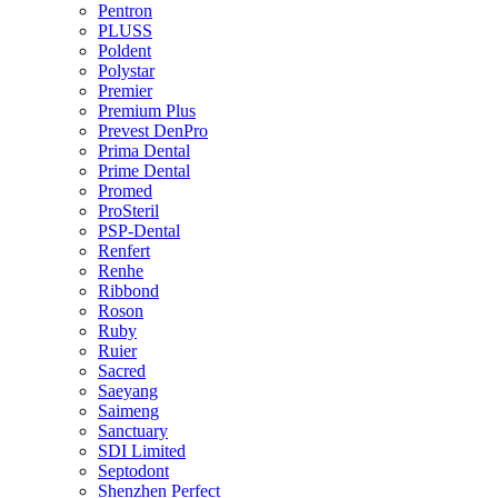
Pentron
PLUSS
Poldent
Polystar
Premier
Premium Plus
Prevest DenPro
Prima Dental
Prime Dental
Promed
ProSteril
PSP-Dental
Renfert
Renhe
Ribbond
Roson
Ruby
Ruier
Sacred
Saeyang
Saimeng
Sanctuary
SDI Limited
Septodont
Shenzhen Perfect