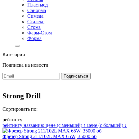
Пластмед
Санорма
Симеда
Сталекс
Стома
Фарм-Стом
Форма
Категории
Подписка на новости
Strong Drill
Сортировать по:
рейтингу
рейтингу
названию
цене (с меньшей)
↑
цене (с большей)
↓
Фрезер Strong 211/102L MAX 65W, 35000 об