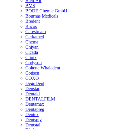
Bien-Air
BMS
BODE Chemie GmbH
Bournas Medicals
Bredent
Bucos
Carestream
Cerkamed
Chema
Chiyan
Cicada
Clinix
Codyson
Coltene Whaledent
Cotisen
COXO
DeguDent
Denstar
Dentaid
DENTALFILM
Dentamax
Dentapreg
Dentex
Dentsply
Dentstal