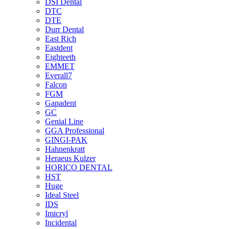
DSI Dental
DTC
DTE
Durr Dental
East Rich
Eastdent
Eighteeth
EMMET
Everall7
Falcon
FGM
Gapadent
GC
Genial Line
GGA Professional
GINGI-PAK
Hahnenkratt
Heraeus Kulzer
HORICO DENTAL
HST
Huge
Ideal Steel
IDS
Imicryl
Incidental