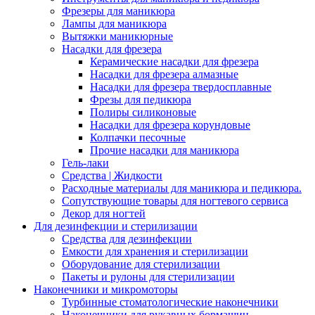
Фрезеры для маникюра
Лампы для маникюра
Вытяжки маникюрные
Насадки для фрезера
Керамические насадки для фрезера
Насадки для фрезера алмазные
Насадки для фрезера твердосплавные
Фрезы для педикюра
Полиры силиконовые
Насадки для фрезера корундовые
Колпачки песочные
Прочие насадки для маникюра
Гель-лаки
Средства | Жидкости
Расходные материалы для маникюра и педикюра.
Сопутствующие товары для ногтевого сервиса
Декор для ногтей
Для дезинфекции и стерилизации
Средства для дезинфекции
Емкости для хранения и стерилизации
Оборудование для стерилизации
Пакеты и рулоны для стерилизации
Наконечники и микромоторы
Турбинные стоматологические наконечники
Наконечники для рукавных бормашин