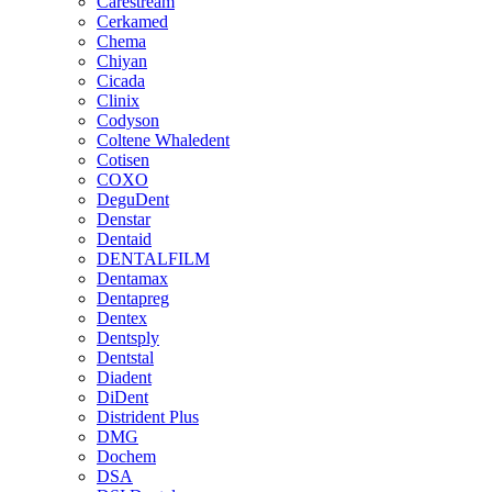
Carestream
Cerkamed
Chema
Chiyan
Cicada
Clinix
Codyson
Coltene Whaledent
Cotisen
COXO
DeguDent
Denstar
Dentaid
DENTALFILM
Dentamax
Dentapreg
Dentex
Dentsply
Dentstal
Diadent
DiDent
Distrident Plus
DMG
Dochem
DSA