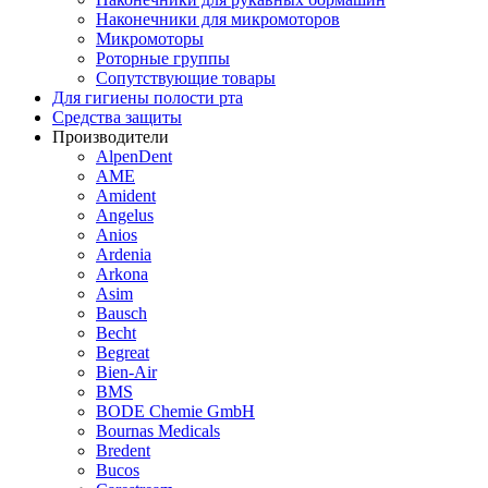
Наконечники для микромоторов
Микромоторы
Роторные группы
Сопутствующие товары
Для гигиены полости рта
Средства защиты
Производители
AlpenDent
AME
Amident
Angelus
Anios
Ardenia
Arkona
Asim
Bausch
Becht
Begreat
Bien-Air
BMS
BODE Chemie GmbH
Bournas Medicals
Bredent
Bucos