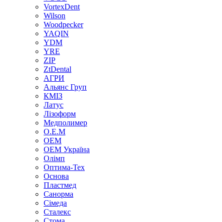
VortexDent
Wilson
Woodpecker
YAQIN
YDM
YRE
ZIP
ZtDental
АГРИ
Альянс Груп
КМІЗ
Латус
Лізоформ
Медполимер
О.Е.М
ОЕМ
ОЕМ Україна
Олімп
Оптима-Тех
Основа
Пластмед
Санорма
Сімеда
Сталекс
Стома