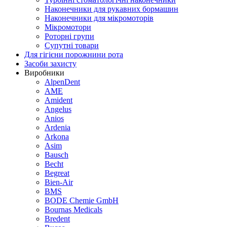
Наконечники для рукавних бормашин
Наконечники для мікромоторів
Мікромотори
Роторні групи
Супутні товари
Для гігієни порожнини рота
Засоби захисту
Виробники
AlpenDent
AME
Amident
Angelus
Anios
Ardenia
Arkona
Asim
Bausch
Becht
Begreat
Bien-Air
BMS
BODE Chemie GmbH
Bournas Medicals
Bredent