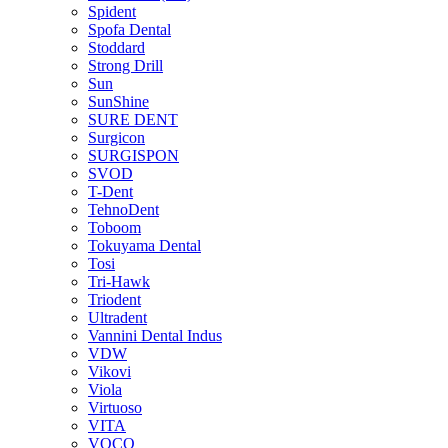
Spident
Spofa Dental
Stoddard
Strong Drill
Sun
SunShine
SURE DENT
Surgicon
SURGISPON
SVOD
T-Dent
TehnoDent
Toboom
Tokuyama Dental
Tosi
Tri-Hawk
Triodent
Ultradent
Vannini Dental Indus
VDW
Vikovi
Viola
Virtuoso
VITA
VOCO