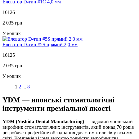
Елеватор D-тип #1C 4,0 мм
16126
2 035 грн.
У кошик
Елеватор D-тип #5S прямий 2,0 мм
16125
2 035 грн.
У кошик
1
2
...
8
YDM — японські стоматологічні
інструменти преміальної якості
YDM (Yoshida Dental Manufacturing)
— відомий японський
виробник стоматологічних інструментів, який понад 70 років
розробляє професійне обладнання для стоматологів у всьому
світі. Компанія відома високою точністю виробництва,