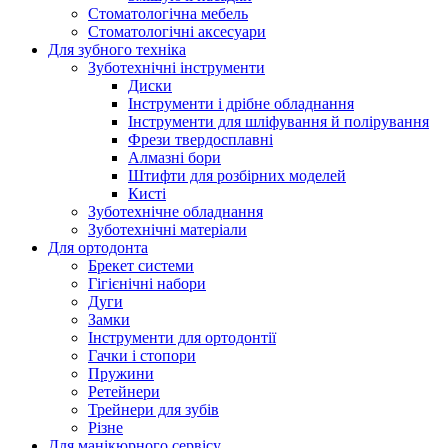
Стоматологічна мебель
Стоматологічні аксесуари
Для зубного техніка
Зуботехнічні інструменти
Диски
Інструменти і дрібне обладнання
Інструменти для шліфування й полірування
Фрези твердосплавні
Алмазні бори
Штифти для розбірних моделей
Кисті
Зуботехнічне обладнання
Зуботехнічні матеріали
Для ортодонта
Брекет системи
Гігієнічні набори
Дуги
Замки
Інструменти для ортодонтії
Гачки і стопори
Пружини
Ретейнери
Трейнери для зубів
Різне
Для манікюрного сервісу