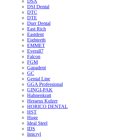
DSA
DSI Dental
DTC
DTE
Durr Dental
East Rich
Eastdent
Eighteeth
EMMET
Everall7
Falcon
FGM
Gapadent
GC
Genial Line
GGA Professional
GINGI-PAK
Hahnenkratt
Heraeus Kulzer
HORICO DENTAL
HST
Huge
Ideal Steel
IDS
Imicryl