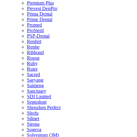
Premium Plus
Prevest DenPro
Prima Dental
Prime Dental
Promed
ProSteril
PSP-Dental
Renfert
Renhe
Ribbond
Roson
Ruby
Ruier
Sacred
Saeyang
Saimeng
Sanctuary
SDI Limited
Septodont
Shenzhen Perfect
Shofu
Silmet
Sirona
Sogeva
Solventum (3M)