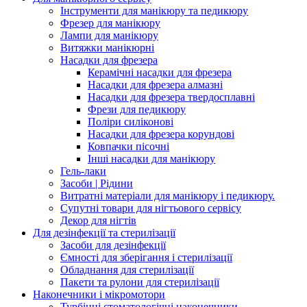
Інструменти для манікюру та педикюру
Фрезер для манікюру
Лампи для манікюру
Витяжки манікюрні
Насадки для фрезера
Керамічні насадки для фрезера
Насадки для фрезера алмазні
Насадки для фрезера твердосплавні
Фрези для педикюру
Поліри силіконові
Насадки для фрезера корундові
Ковпачки пісочні
Інші насадки для манікюру
Гель-лаки
Засоби | Рідини
Витратні матеріали для манікюру і педикюру.
Супутні товари для нігтьового сервісу
Декор для нігтів
Для дезінфекції та стерилізації
Засоби для дезінфекції
Ємності для зберігання і стерилізації
Обладнання для стерилізації
Пакети та рулони для стерилізації
Наконечники і мікромотори
Турбінні стоматологічні наконечники