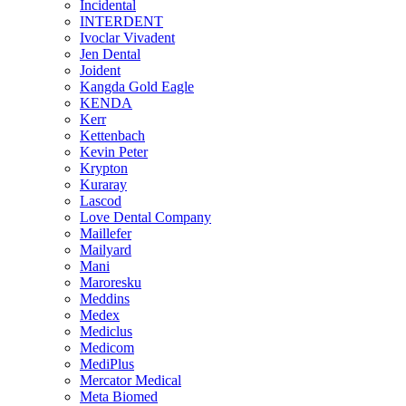
Incidental
INTERDENT
Ivoclar Vivadent
Jen Dental
Joident
Kangda Gold Eagle
KENDA
Kerr
Kettenbach
Kevin Peter
Krypton
Kuraray
Lascod
Love Dental Company
Maillefer
Mailyard
Mani
Maroresku
Meddins
Medex
Mediclus
Medicom
MediPlus
Mercator Medical
Meta Biomed