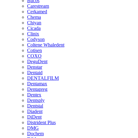
Bucos
Carestream
Cerkamed
Chema
Chiyan
Cicada
Clinix
Codyson
Coltene Whaledent
Cotisen
COXO
DeguDent
Denstar
Dentaid
DENTALFILM
Dentamax
Dentapreg
Dentex
Dentsply
Dentstal
Diadent
DiDent
Distrident Plus
DMG
Dochem