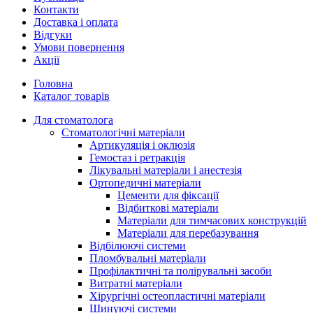
Контакти
Доставка і оплата
Відгуки
Умови повернення
Акції
Головна
Каталог товарів
Для стоматолога
Стоматологічні матеріали
Артикуляція і оклюзія
Гемостаз і ретракція
Лікувальні матеріали і анестезія
Ортопедичні матеріали
Цементи для фіксації
Відбиткові матеріали
Матеріали для тимчасових конструкцій
Матеріали для перебазування
Відбілюючі системи
Пломбувальні матеріали
Профілактичні та полірувальні засоби
Витратні матеріали
Хірургічні остеопластичні матеріали
Шинуючі системи