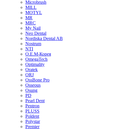
Microbrush
MILL
MOTYL
MR
MRC
My Nail
Neo Dental
Nordiska Dental AB
Nostrum
NTI
O.E.M-Корея
OmegaTech
Optimality
Oratek
ORJ
OssBone Pro
Osseous
Osung
PD
Pearl Dent
Pentron
PLUSS
Poldent
Polystar
Premier