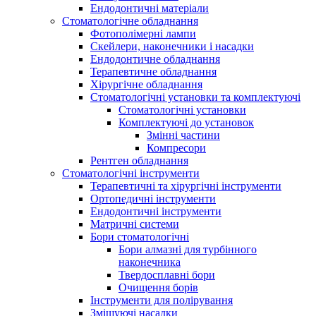
Ендодонтичні матеріали
Стоматологічне обладнання
Фотополімерні лампи
Скейлери, наконечники і насадки
Ендодонтичне обладнання
Терапевтичне обладнання
Хірургічне обладнання
Стоматологічні установки та комплектуючі
Стоматологічні установки
Комплектуючі до установок
Змінні частини
Компресори
Рентген обладнання
Стоматологічні інструменти
Терапевтичні та хірургічні інструменти
Ортопедичні інструменти
Ендодонтичні інструменти
Матричні системи
Бори стоматологічні
Бори алмазні для турбінного
наконечника
Твердосплавні бори
Очищення борів
Інструменти для полірування
Змішуючі насадки