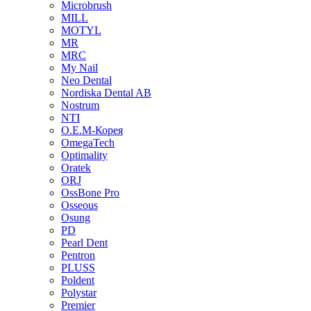
Microbrush
MILL
MOTYL
MR
MRC
My Nail
Neo Dental
Nordiska Dental AB
Nostrum
NTI
O.E.M-Корея
OmegaTech
Optimality
Oratek
ORJ
OssBone Pro
Osseous
Osung
PD
Pearl Dent
Pentron
PLUSS
Poldent
Polystar
Premier