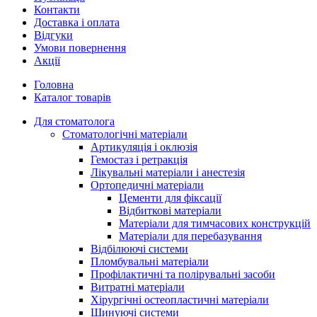
Контакти
Доставка і оплата
Відгуки
Умови повернення
Акції
Головна
Каталог товарів
Для стоматолога
Стоматологічні матеріали
Артикуляція і оклюзія
Гемостаз і ретракція
Лікувальні матеріали і анестезія
Ортопедичні матеріали
Цементи для фіксації
Відбиткові матеріали
Матеріали для тимчасових конструкцій
Матеріали для перебазування
Відбілюючі системи
Пломбувальні матеріали
Профілактичні та полірувальні засоби
Витратні матеріали
Хірургічні остеопластичні матеріали
Шинуючі системи