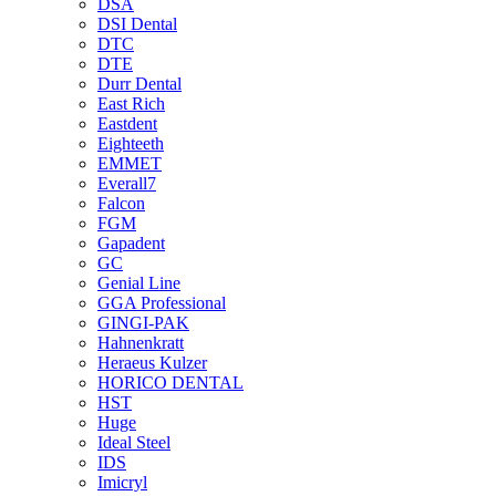
DSA
DSI Dental
DTC
DTE
Durr Dental
East Rich
Eastdent
Eighteeth
EMMET
Everall7
Falcon
FGM
Gapadent
GC
Genial Line
GGA Professional
GINGI-PAK
Hahnenkratt
Heraeus Kulzer
HORICO DENTAL
HST
Huge
Ideal Steel
IDS
Imicryl