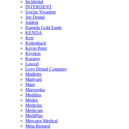
Incidental
INTERDENT
Ivoclar Vivadent
Jen Dental
Joident
Kangda Gold Eagle
KENDA
Kerr
Kettenbach
Kevin Peter
Krypton
Kuraray
Lascod
Love Dental Company
Maillefer
Mailyard
Mani
Maroresku
Meddins
Medex
Mediclus
Medicom
MediPlus
Mercator Medical
Meta Biomed