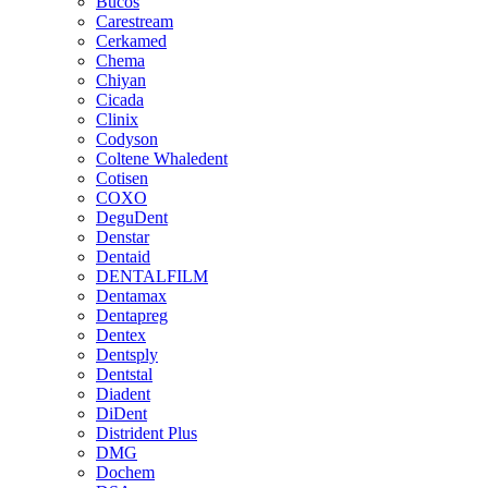
Bucos
Carestream
Cerkamed
Chema
Chiyan
Cicada
Clinix
Codyson
Coltene Whaledent
Cotisen
COXO
DeguDent
Denstar
Dentaid
DENTALFILM
Dentamax
Dentapreg
Dentex
Dentsply
Dentstal
Diadent
DiDent
Distrident Plus
DMG
Dochem