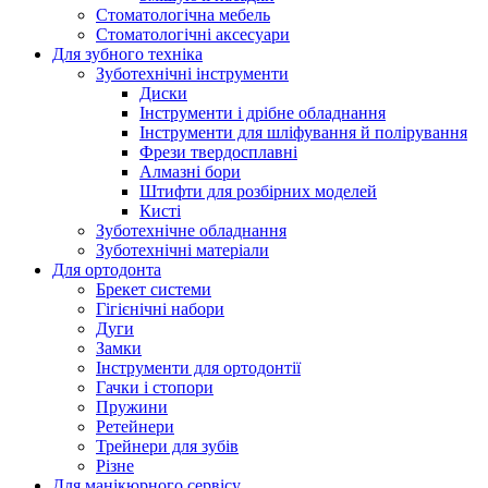
Стоматологічна мебель
Стоматологічні аксесуари
Для зубного техніка
Зуботехнічні інструменти
Диски
Інструменти і дрібне обладнання
Інструменти для шліфування й полірування
Фрези твердосплавні
Алмазні бори
Штифти для розбірних моделей
Кисті
Зуботехнічне обладнання
Зуботехнічні матеріали
Для ортодонта
Брекет системи
Гігієнічні набори
Дуги
Замки
Інструменти для ортодонтії
Гачки і стопори
Пружини
Ретейнери
Трейнери для зубів
Різне
Для манікюрного сервісу