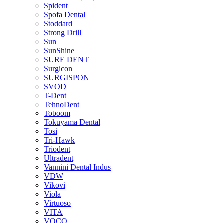
Spident
Spofa Dental
Stoddard
Strong Drill
Sun
SunShine
SURE DENT
Surgicon
SURGISPON
SVOD
T-Dent
TehnoDent
Toboom
Tokuyama Dental
Tosi
Tri-Hawk
Triodent
Ultradent
Vannini Dental Indus
VDW
Vikovi
Viola
Virtuoso
VITA
VOCO