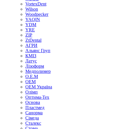
VortexDent
Wilson
Woodpecker
YAQIN
YDM
YRE
ZIP
ZtDental
АГРИ
Альянс Груп
КМІЗ
Латус
Лізоформ
Медполимер
О.Е.М
ОЕМ
ОЕМ Україна
Олімп
Оптима-Тех
Основа
Пластмед
Санорма
Сімеда
Сталекс
Стома