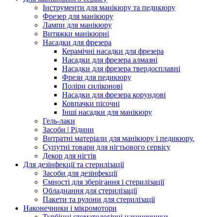
Інструменти для манікюру та педикюру
Фрезер для манікюру
Лампи для манікюру
Витяжки манікюрні
Насадки для фрезера
Керамічні насадки для фрезера
Насадки для фрезера алмазні
Насадки для фрезера твердосплавні
Фрези для педикюру
Поліри силіконові
Насадки для фрезера корундові
Ковпачки пісочні
Інші насадки для манікюру
Гель-лаки
Засоби | Рідини
Витратні матеріали для манікюру і педикюру.
Супутні товари для нігтьового сервісу
Декор для нігтів
Для дезінфекції та стерилізації
Засоби для дезінфекції
Ємності для зберігання і стерилізації
Обладнання для стерилізації
Пакети та рулони для стерилізації
Наконечники і мікромотори
Турбінні стоматологічні наконечники