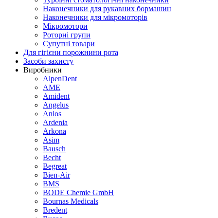
Наконечники для рукавних бормашин
Наконечники для мікромоторів
Мікромотори
Роторні групи
Супутні товари
Для гігієни порожнини рота
Засоби захисту
Виробники
AlpenDent
AME
Amident
Angelus
Anios
Ardenia
Arkona
Asim
Bausch
Becht
Begreat
Bien-Air
BMS
BODE Chemie GmbH
Bournas Medicals
Bredent