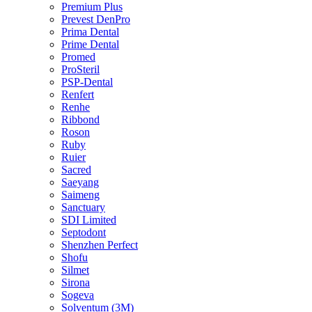
Premium Plus
Prevest DenPro
Prima Dental
Prime Dental
Promed
ProSteril
PSP-Dental
Renfert
Renhe
Ribbond
Roson
Ruby
Ruier
Sacred
Saeyang
Saimeng
Sanctuary
SDI Limited
Septodont
Shenzhen Perfect
Shofu
Silmet
Sirona
Sogeva
Solventum (3M)