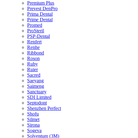
Premium Plus
Prevest DenPro
Prima Dental
Prime Dental
Promed
ProSteril
PSP-Dental
Renfert
Renhe
Ribbond
Roson
Ruby
Ruier
Sacred
Saeyang
Saimeng
Sanctuary
SDI Limited
Septodont
Shenzhen Perfect
Shofu
Silmet
Sirona
Sogeva
Solventum (3M)