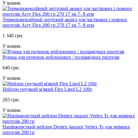
У кошик
Термоінжекційний литтєвий акрил для часткових і повних
протезів Acry Flex 200 гр 270 17 хв 7- 8 атм
1 340 грн.
У кошик
Рідина для починок нейлонових / поліамідних протезів
640 грн.
У кошик
Нейлон гнучкий м'який Flex Lipol L2 100г
265 грн.
У кошик
Напівжорсткий нейлон Dentex |аналог Vertex Ts для знімних
протезів 200 гр