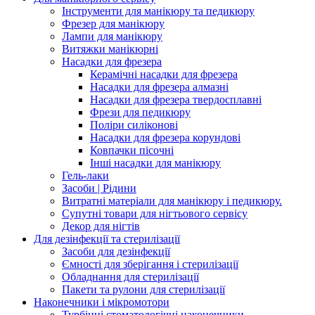
Інструменти для манікюру та педикюру
Фрезер для манікюру
Лампи для манікюру
Витяжки манікюрні
Насадки для фрезера
Керамічні насадки для фрезера
Насадки для фрезера алмазні
Насадки для фрезера твердосплавні
Фрези для педикюру
Поліри силіконові
Насадки для фрезера корундові
Ковпачки пісочні
Інші насадки для манікюру
Гель-лаки
Засоби | Рідини
Витратні матеріали для манікюру і педикюру.
Супутні товари для нігтьового сервісу
Декор для нігтів
Для дезінфекції та стерилізації
Засоби для дезінфекції
Ємності для зберігання і стерилізації
Обладнання для стерилізації
Пакети та рулони для стерилізації
Наконечники і мікромотори
Турбінні стоматологічні наконечники