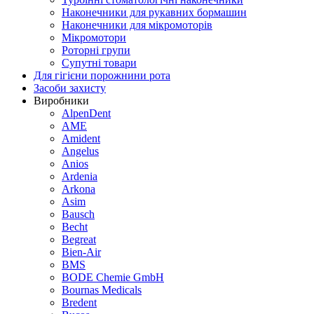
Наконечники для рукавних бормашин
Наконечники для мікромоторів
Мікромотори
Роторні групи
Супутні товари
Для гігієни порожнини рота
Засоби захисту
Виробники
AlpenDent
AME
Amident
Angelus
Anios
Ardenia
Arkona
Asim
Bausch
Becht
Begreat
Bien-Air
BMS
BODE Chemie GmbH
Bournas Medicals
Bredent