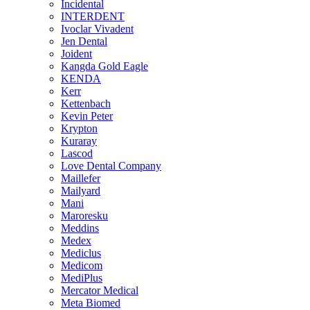
Incidental
INTERDENT
Ivoclar Vivadent
Jen Dental
Joident
Kangda Gold Eagle
KENDA
Kerr
Kettenbach
Kevin Peter
Krypton
Kuraray
Lascod
Love Dental Company
Maillefer
Mailyard
Mani
Maroresku
Meddins
Medex
Mediclus
Medicom
MediPlus
Mercator Medical
Meta Biomed