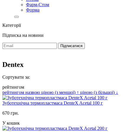
Фарм-Стом
Форма
Категорії
Підписка на новини
Dentex
Сортувати за:
рейтингом
рейтингом
назвою
ціною (з меншої)
↑
ціною (з більшої)
↓
Зуботехнічна термопластмаса DenteX Acetal 100 г
670 грн.
У кошик