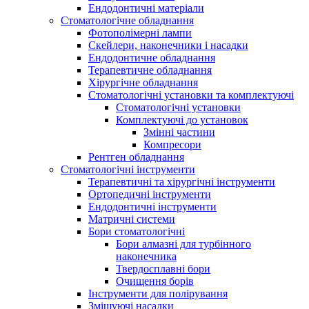
Ендодонтичні матеріали
Стоматологічне обладнання
Фотополімерні лампи
Скейлери, наконечники і насадки
Ендодонтичне обладнання
Терапевтичне обладнання
Хірургічне обладнання
Стоматологічні установки та комплектуючі
Стоматологічні установки
Комплектуючі до установок
Змінні частини
Компресори
Рентген обладнання
Стоматологічні інструменти
Терапевтичні та хірургічні інструменти
Ортопедичні інструменти
Ендодонтичні інструменти
Матричні системи
Бори стоматологічні
Бори алмазні для турбінного
наконечника
Твердосплавні бори
Очищення борів
Інструменти для полірування
Змішуючі насадки