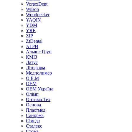
VortexDent
Wilson
Woodpecker
YAQIN
YDM
YRE
ZIP
ZtDental
АГРИ
Альянс Груп
КМІЗ
Латус
Лізоформ
Медполимер
О.Е.М
ОЕМ
ОЕМ Україна
Олімп
Оптима-Тех
Основа
Пластмед
Санорма
Сімеда
Сталекс
Стома