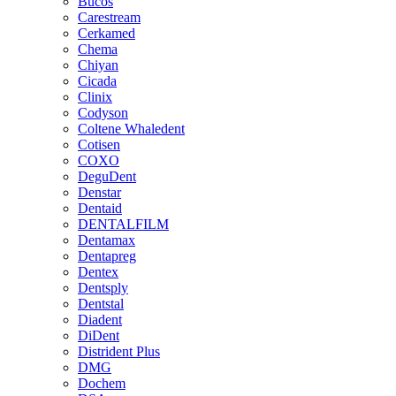
Bucos
Carestream
Cerkamed
Chema
Chiyan
Cicada
Clinix
Codyson
Coltene Whaledent
Cotisen
COXO
DeguDent
Denstar
Dentaid
DENTALFILM
Dentamax
Dentapreg
Dentex
Dentsply
Dentstal
Diadent
DiDent
Distrident Plus
DMG
Dochem