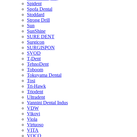
Spident
Spofa Dental
Stoddard
Strong Drill
Sun
SunShine
SURE DENT
Surgicon
SURGISPON
SVOD
T-Dent
TehnoDent
Toboom
Tokuyama Dental
Tosi
Tri-Hawk
Triodent
Ultradent
Vannini Dental Indus
VDW
Vikovi
Viola
Virtuoso
VITA
VOCO