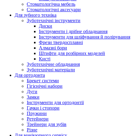
Стоматологічна мебель
Стоматологічні аксесуари
Для зубного техніка
Зуботехнічні інструменти
Диски
Інструменти і дрібне обладнання
Інструменти для шліфування й полірування
Фрези твердосплавні
Алмазні бори
Штифти для розбірних моделей
Кисті
Зуботехнічне обладнання
Зуботехнічні матеріали
Для ортодонта
Брекет системи
Гігієнічні набори
Дуги
Замки
Інструменти для ортодонтії
Гачки і стопори
Пружини
Ретейнери
Трейнери для зубів
Різне
Для манікюрного сервісу