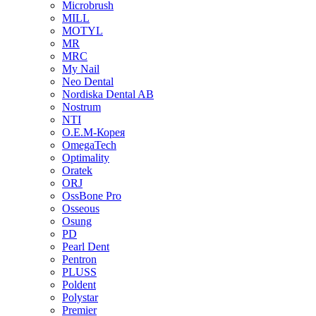
Microbrush
MILL
MOTYL
MR
MRC
My Nail
Neo Dental
Nordiska Dental AB
Nostrum
NTI
O.E.M-Корея
OmegaTech
Optimality
Oratek
ORJ
OssBone Pro
Osseous
Osung
PD
Pearl Dent
Pentron
PLUSS
Poldent
Polystar
Premier