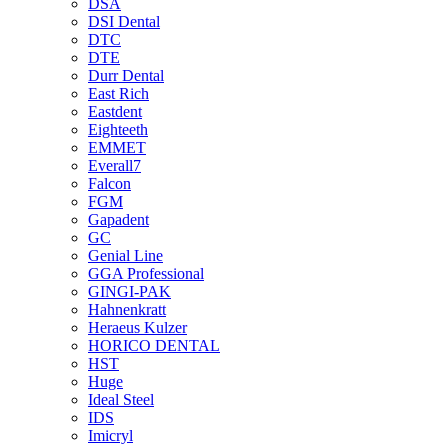
DSA
DSI Dental
DTC
DTE
Durr Dental
East Rich
Eastdent
Eighteeth
EMMET
Everall7
Falcon
FGM
Gapadent
GC
Genial Line
GGA Professional
GINGI-PAK
Hahnenkratt
Heraeus Kulzer
HORICO DENTAL
HST
Huge
Ideal Steel
IDS
Imicryl