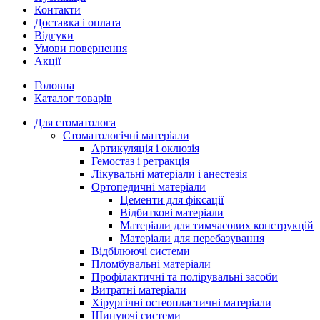
Контакти
Доставка і оплата
Відгуки
Умови повернення
Акції
Головна
Каталог товарів
Для стоматолога
Стоматологічні матеріали
Артикуляція і оклюзія
Гемостаз і ретракція
Лікувальні матеріали і анестезія
Ортопедичні матеріали
Цементи для фіксації
Відбиткові матеріали
Матеріали для тимчасових конструкцій
Матеріали для перебазування
Відбілюючі системи
Пломбувальні матеріали
Профілактичні та полірувальні засоби
Витратні матеріали
Хірургічні остеопластичні матеріали
Шинуючі системи