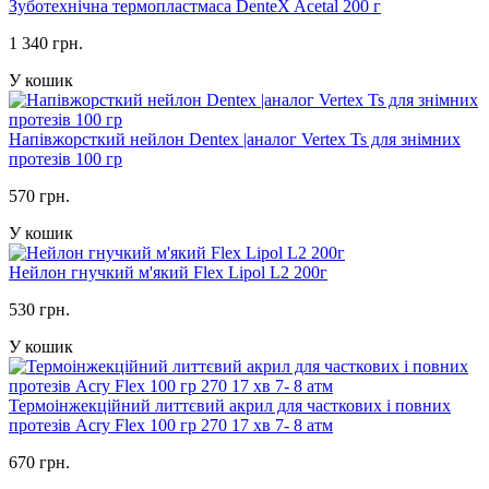
Зуботехнічна термопластмаса DenteX Acetal 200 г
1 340 грн.
У кошик
Напівжорсткий нейлон Dentex |аналог Vertex Ts для знімних
протезів 100 гр
570 грн.
У кошик
Нейлон гнучкий м'який Flex Lipol L2 200г
530 грн.
У кошик
Термоінжекційний литтєвий акрил для часткових і повних
протезів Acry Flex 100 гр 270 17 хв 7- 8 атм
670 грн.