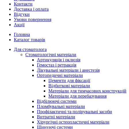
Контакти
Доставка і оплата
Відгуки
Умови повернення
Акції
Головна
Каталог товарів
Для стоматолога
Стоматологічні матеріали
Артикуляція і оклюзія
Гемостаз і ретракція
Лікувальні матеріали і анестезія
Ортопедичні матеріали
Цементи для фіксації
Відбиткові матеріали
Матеріали для тимчасових конструкцій
Матеріали для перебазування
Відбілюючі системи
Пломбувальні матеріали
Профілактичні та полірувальні засоби
Витратні матеріали
Хірургічні остеопластичні матеріали
Шинуючі системи