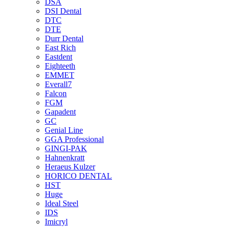
DSA
DSI Dental
DTC
DTE
Durr Dental
East Rich
Eastdent
Eighteeth
EMMET
Everall7
Falcon
FGM
Gapadent
GC
Genial Line
GGA Professional
GINGI-PAK
Hahnenkratt
Heraeus Kulzer
HORICO DENTAL
HST
Huge
Ideal Steel
IDS
Imicryl