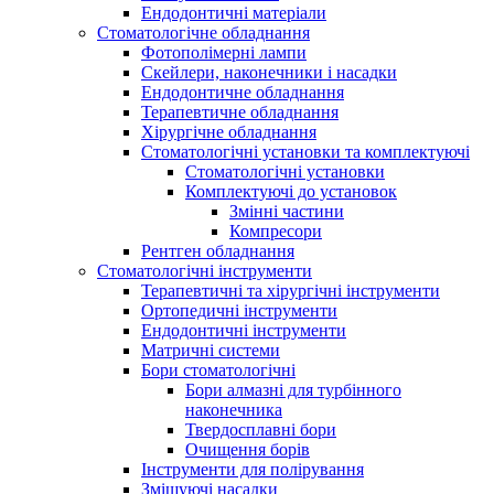
Ендодонтичні матеріали
Стоматологічне обладнання
Фотополімерні лампи
Скейлери, наконечники і насадки
Ендодонтичне обладнання
Терапевтичне обладнання
Хірургічне обладнання
Стоматологічні установки та комплектуючі
Стоматологічні установки
Комплектуючі до установок
Змінні частини
Компресори
Рентген обладнання
Стоматологічні інструменти
Терапевтичні та хірургічні інструменти
Ортопедичні інструменти
Ендодонтичні інструменти
Матричні системи
Бори стоматологічні
Бори алмазні для турбінного
наконечника
Твердосплавні бори
Очищення борів
Інструменти для полірування
Змішуючі насадки