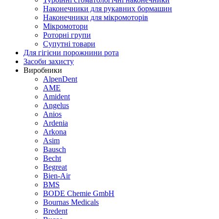
Наконечники для рукавних бормашин
Наконечники для мікромоторів
Мікромотори
Роторні групи
Супутні товари
Для гігієни порожнини рота
Засоби захисту
Виробники
AlpenDent
AME
Amident
Angelus
Anios
Ardenia
Arkona
Asim
Bausch
Becht
Begreat
Bien-Air
BMS
BODE Chemie GmbH
Bournas Medicals
Bredent