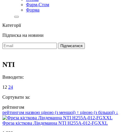
Фарм-Стом
Форма
Категорії
Підписка на новини
NTI
Виводити:
12
24
Сортувати за:
рейтингом
рейтингом
назвою
ціною (з меншої)
↑
ціною (з більшої)
↓
Фреза кісткова Ліндеманна NTI H255A-012-FGXXL