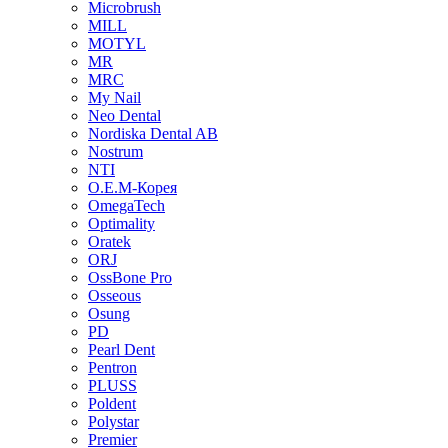
Microbrush
MILL
MOTYL
MR
MRC
My Nail
Neo Dental
Nordiska Dental AB
Nostrum
NTI
O.E.M-Корея
OmegaTech
Optimality
Oratek
ORJ
OssBone Pro
Osseous
Osung
PD
Pearl Dent
Pentron
PLUSS
Poldent
Polystar
Premier