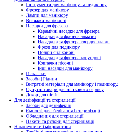
Інструменти для манікюру та педикюру
Фрезер для манікюру
Лампи для манікюру
Витяжки манікюрні
Насадки для фрезера
Керамічні насадки для фрезера
Насадки для фрезера алмазні
Насадки для фрезера твердосплавні
Фрези для педикюру
Поліри силіконові
Насадки для фрезера корундові
Ковпачки пісочні
Інші насадки для манікюру
Гель-лаки
Засоби | Рідини
Витратні матеріали для манікюру і педикюру.
Супутні товари для нігтьового сервісу
Декор для нігтів
Для дезінфекції та стерилізації
Засоби для дезінфекції
Ємності для зберігання і стерилізації
Обладнання для стерилізації
Пакети та рулони для стерилізації
Наконечники і мікромотори
Турбінні стоматологічні наконечники