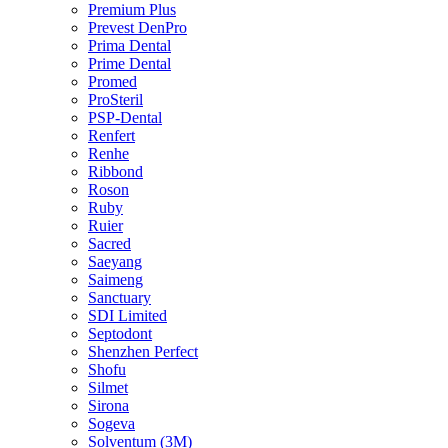
Premium Plus
Prevest DenPro
Prima Dental
Prime Dental
Promed
ProSteril
PSP-Dental
Renfert
Renhe
Ribbond
Roson
Ruby
Ruier
Sacred
Saeyang
Saimeng
Sanctuary
SDI Limited
Septodont
Shenzhen Perfect
Shofu
Silmet
Sirona
Sogeva
Solventum (3M)