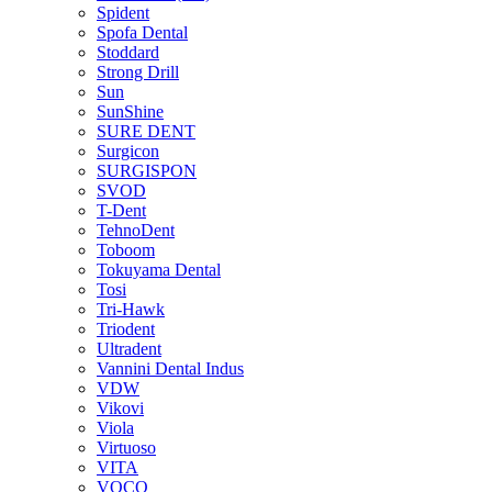
Spident
Spofa Dental
Stoddard
Strong Drill
Sun
SunShine
SURE DENT
Surgicon
SURGISPON
SVOD
T-Dent
TehnoDent
Toboom
Tokuyama Dental
Tosi
Tri-Hawk
Triodent
Ultradent
Vannini Dental Indus
VDW
Vikovi
Viola
Virtuoso
VITA
VOCO