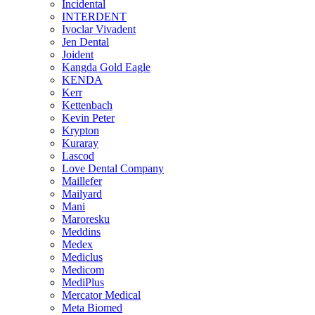
Incidental
INTERDENT
Ivoclar Vivadent
Jen Dental
Joident
Kangda Gold Eagle
KENDA
Kerr
Kettenbach
Kevin Peter
Krypton
Kuraray
Lascod
Love Dental Company
Maillefer
Mailyard
Mani
Maroresku
Meddins
Medex
Mediclus
Medicom
MediPlus
Mercator Medical
Meta Biomed