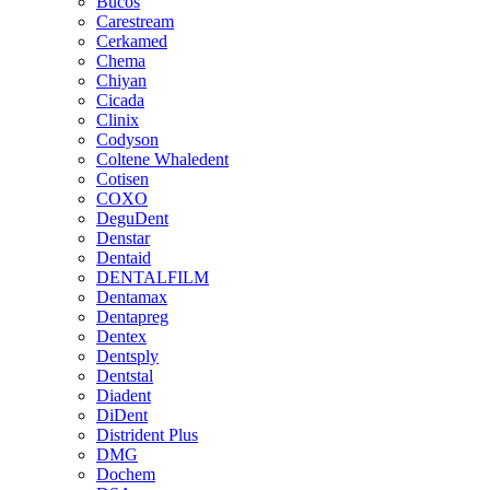
Bucos
Carestream
Cerkamed
Chema
Chiyan
Cicada
Clinix
Codyson
Coltene Whaledent
Cotisen
COXO
DeguDent
Denstar
Dentaid
DENTALFILM
Dentamax
Dentapreg
Dentex
Dentsply
Dentstal
Diadent
DiDent
Distrident Plus
DMG
Dochem