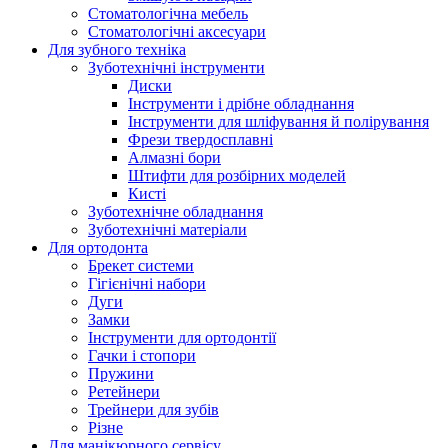
Стоматологічна мебель
Стоматологічні аксесуари
Для зубного техніка
Зуботехнічні інструменти
Диски
Інструменти і дрібне обладнання
Інструменти для шліфування й полірування
Фрези твердосплавні
Алмазні бори
Штифти для розбірних моделей
Кисті
Зуботехнічне обладнання
Зуботехнічні матеріали
Для ортодонта
Брекет системи
Гігієнічні набори
Дуги
Замки
Інструменти для ортодонтії
Гачки і стопори
Пружини
Ретейнери
Трейнери для зубів
Різне
Для манікюрного сервісу