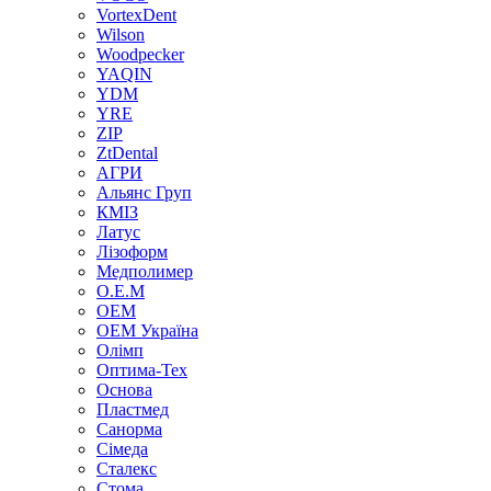
VortexDent
Wilson
Woodpecker
YAQIN
YDM
YRE
ZIP
ZtDental
АГРИ
Альянс Груп
КМІЗ
Латус
Лізоформ
Медполимер
О.Е.М
ОЕМ
ОЕМ Україна
Олімп
Оптима-Тех
Основа
Пластмед
Санорма
Сімеда
Сталекс
Стома