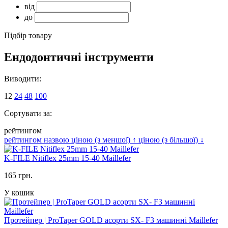
від
до
Підбір товару
Ендодонтичні інструменти
Виводити:
12
24
48
100
Сортувати за:
рейтингом
рейтингом
назвою
ціною (з меншої)
↑
ціною (з більшої)
↓
K-FILE Nitiflex 25mm 15-40 Maillefer
165 грн.
У кошик
Протейпер | ProTaper GOLD асорти SX- F3 машинні Maillefer