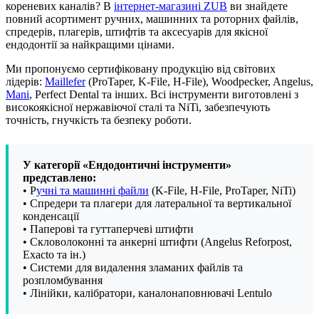
кореневих каналів? В
інтернет-магазині ZUB
ви знайдете
повний асортимент ручних, машинних та роторних файлів,
спредерів, плагерів, штифтів та аксесуарів для якісної
ендодонтії за найкращими цінами.
Ми пропонуємо сертифіковану продукцію від світових
лідерів:
Maillefer
(ProTaper, K-File, H-File), Woodpecker, Angelus,
Mani
, Perfect Dental та інших. Всі інструменти виготовлені з
високоякісної нержавіючої сталі та NiTi, забезпечують
точність, гнучкість та безпеку роботи.
У категорії «Ендодонтичні інструменти»
представлено:
• Р
учні та машинні файли
(K-File, H-File, ProTaper, NiTi)
• Спредери та плагери для латеральної та вертикальної
конденсації
• Паперові та гуттаперчеві штифти
• Скловолоконні та анкерні штифти (Angelus Reforpost,
Exacto та ін.)
• Системи для видалення зламаних файлів та
розпломбування
• Лінійки, калібратори, каналонаповнювачі Lentulo