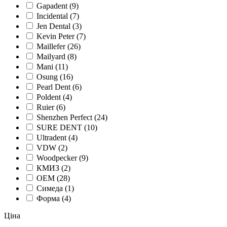
Gapadent
(9)
Incidental
(7)
Jen Dental
(3)
Kevin Peter
(7)
Maillefer
(26)
Mailyard
(8)
Mani
(11)
Osung
(16)
Pearl Dent
(6)
Poldent
(4)
Ruier
(6)
Shenzhen Perfect
(24)
SURE DENT
(10)
Ultradent
(4)
VDW
(2)
Woodpecker
(9)
КМИЗ
(2)
ОЕМ
(28)
Симеда
(1)
Форма
(4)
Ціна