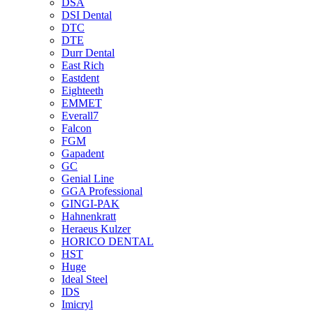
DSA
DSI Dental
DTC
DTE
Durr Dental
East Rich
Eastdent
Eighteeth
EMMET
Everall7
Falcon
FGM
Gapadent
GC
Genial Line
GGA Professional
GINGI-PAK
Hahnenkratt
Heraeus Kulzer
HORICO DENTAL
HST
Huge
Ideal Steel
IDS
Imicryl