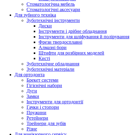
Стоматологічна мебель
Стоматологічні аксесуари
Для зубного техніка
Зуботехнічні інструменти
Диски
Інструменти і дрібне обладнання
Інструменти для шліфування й полірування
Фрези твердосплавні
Алмазні бори
Штифти для розбірних моделей
Кисті
Зуботехнічне обладнання
Зуботехнічні матеріали
Для ортодонта
Брекет системи
Гігієнічні набори
Дуги
Замки
Інструменти для ортодонтії
Гачки і стопори
Пружини
Ретейнери
Трейнери для зубів
Різне
Для манікюрного сервісу