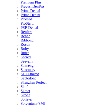
Premium Plus
Prevest DenPro
Prima Dental
Prime Dental
Promed
ProSteril
PSP-Dental
Renfert
Renhe
Ribbond
Roson
Ruby
Ruier
Sacred
Saeyang
Saimeng
Sanctuary
SDI Limited
Septodont
Shenzhen Perfect
Shofu
Silmet
Sirona
Sogeva
Solventum (3M)