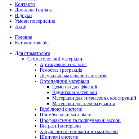
Контакти
Доставка і оплата
Відгуки
Умови повернення
Акції
Головна
Каталог товарів
Для стоматолога
Стоматологічні матеріали
Артикуляція і оклюзія
Гемостаз і ретракція
Лікувальні матеріали і анестезія
Ортопедичні матеріали
Цементи для фіксації
Відбиткові матеріали
Матеріали для тимчасових конструкцій
Матеріали для перебазування
Відбілюючі системи
Пломбувальні матеріали
Профілактичні та полірувальні засоби
Витратні матеріали
Хірургічні остеопластичні матеріали
Шинуючі системи