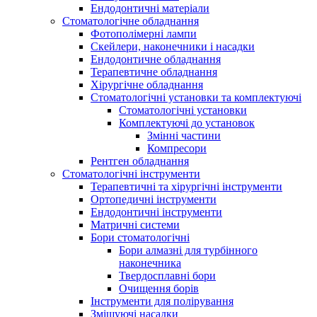
Ендодонтичні матеріали
Стоматологічне обладнання
Фотополімерні лампи
Скейлери, наконечники і насадки
Ендодонтичне обладнання
Терапевтичне обладнання
Хірургічне обладнання
Стоматологічні установки та комплектуючі
Стоматологічні установки
Комплектуючі до установок
Змінні частини
Компресори
Рентген обладнання
Стоматологічні інструменти
Терапевтичні та хірургічні інструменти
Ортопедичні інструменти
Ендодонтичні інструменти
Матричні системи
Бори стоматологічні
Бори алмазні для турбінного
наконечника
Твердосплавні бори
Очищення борів
Інструменти для полірування
Змішуючі насадки