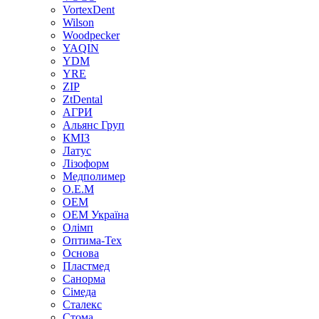
VortexDent
Wilson
Woodpecker
YAQIN
YDM
YRE
ZIP
ZtDental
АГРИ
Альянс Груп
КМІЗ
Латус
Лізоформ
Медполимер
О.Е.М
ОЕМ
ОЕМ Україна
Олімп
Оптима-Тех
Основа
Пластмед
Санорма
Сімеда
Сталекс
Стома