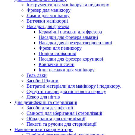
Інструменти для манікюру та педикюру
Фрезер для манікюру
Лампи для манікюру
Витяжки манікюрні
Насадки для фрезера
Керамічні насадки для фрезера
Насадки для фрезера алмазні
Насадки для фрезера твердосплавні
Фрези для педикюру
Поліри силіконові
Насадки для фрезера корундові
Ковпачки пісочні
Інші насадки для манікюру
Гель-лаки
Засоби | Рідини
Витратні матеріали для манікюру і педикюру.
Супутні товари для нігтьового сервісу
Декор для нігтів
Для дезінфекції та стерилізації
Засоби для дезінфекції
Ємності для зберігання і стерилізації
Обладнання для стерилізації
Пакети та рулони для стерилізації
Наконечники і мікромотори
Турбінні стоматологічні наконечники