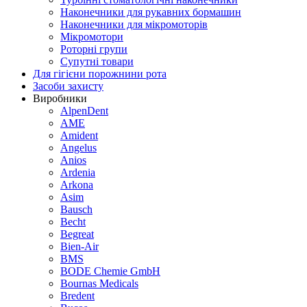
Наконечники для рукавних бормашин
Наконечники для мікромоторів
Мікромотори
Роторні групи
Супутні товари
Для гігієни порожнини рота
Засоби захисту
Виробники
AlpenDent
AME
Amident
Angelus
Anios
Ardenia
Arkona
Asim
Bausch
Becht
Begreat
Bien-Air
BMS
BODE Chemie GmbH
Bournas Medicals
Bredent