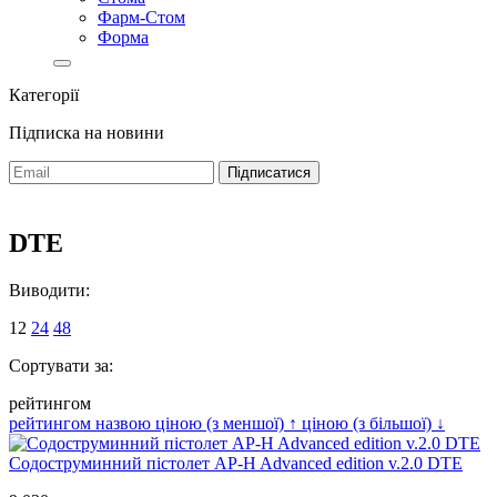
Фарм-Стом
Форма
Категорії
Підписка на новини
DTE
Виводити:
12
24
48
Сортувати за:
рейтингом
рейтингом
назвою
ціною (з меншої)
↑
ціною (з більшої)
↓
Содоструминний пістолет AP-H Advanced edition v.2.0 DTE