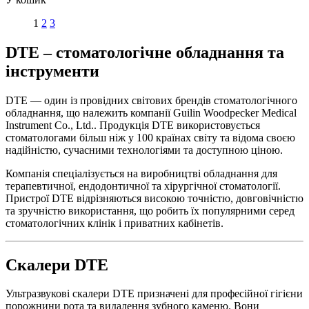
1
2
3
DTE – стоматологічне обладнання та
інструменти
DTE
— один із провідних світових брендів стоматологічного
обладнання, що належить компанії
Guilin Woodpecker Medical
Instrument Co., Ltd.
. Продукція DTE використовується
стоматологами більш ніж у 100 країнах світу та відома своєю
надійністю, сучасними технологіями та доступною ціною.
Компанія спеціалізується на виробництві обладнання для
терапевтичної, ендодонтичної та хірургічної стоматології.
Пристрої DTE відрізняються високою точністю, довговічністю
та зручністю використання, що робить їх популярними серед
стоматологічних клінік і приватних кабінетів.
Скалери DTE
Ультразвукові скалери DTE призначені для професійної гігієни
порожнини рота та видалення зубного каменю. Вони