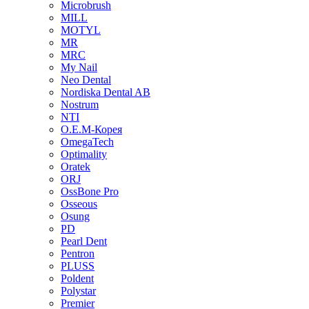
Microbrush
MILL
MOTYL
MR
MRC
My Nail
Neo Dental
Nordiska Dental AB
Nostrum
NTI
O.E.M-Корея
OmegaTech
Optimality
Oratek
ORJ
OssBone Pro
Osseous
Osung
PD
Pearl Dent
Pentron
PLUSS
Poldent
Polystar
Premier