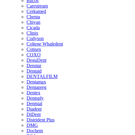
Bucos
Carestream
Cerkamed
Chema
Chiyan
Cicada
Clinix
Codyson
Coltene Whaledent
Cotisen
COXO
DeguDent
Denstar
Dentaid
DENTALFILM
Dentamax
Dentapreg
Dentex
Dentsply
Dentstal
Diadent
DiDent
Distrident Plus
DMG
Dochem