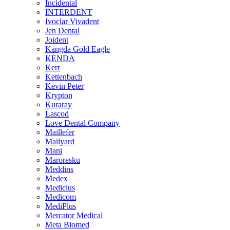
Incidental
INTERDENT
Ivoclar Vivadent
Jen Dental
Joident
Kangda Gold Eagle
KENDA
Kerr
Kettenbach
Kevin Peter
Krypton
Kuraray
Lascod
Love Dental Company
Maillefer
Mailyard
Mani
Maroresku
Meddins
Medex
Mediclus
Medicom
MediPlus
Mercator Medical
Meta Biomed