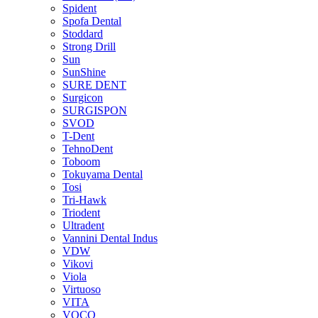
Spident
Spofa Dental
Stoddard
Strong Drill
Sun
SunShine
SURE DENT
Surgicon
SURGISPON
SVOD
T-Dent
TehnoDent
Toboom
Tokuyama Dental
Tosi
Tri-Hawk
Triodent
Ultradent
Vannini Dental Indus
VDW
Vikovi
Viola
Virtuoso
VITA
VOCO