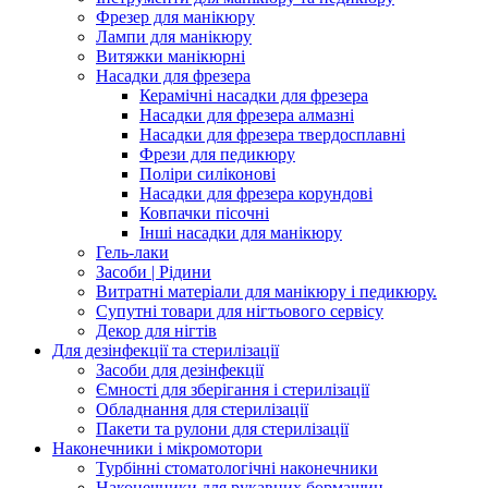
Фрезер для манікюру
Лампи для манікюру
Витяжки манікюрні
Насадки для фрезера
Керамічні насадки для фрезера
Насадки для фрезера алмазні
Насадки для фрезера твердосплавні
Фрези для педикюру
Поліри силіконові
Насадки для фрезера корундові
Ковпачки пісочні
Інші насадки для манікюру
Гель-лаки
Засоби | Рідини
Витратні матеріали для манікюру і педикюру.
Супутні товари для нігтьового сервісу
Декор для нігтів
Для дезінфекції та стерилізації
Засоби для дезінфекції
Ємності для зберігання і стерилізації
Обладнання для стерилізації
Пакети та рулони для стерилізації
Наконечники і мікромотори
Турбінні стоматологічні наконечники
Наконечники для рукавних бормашин