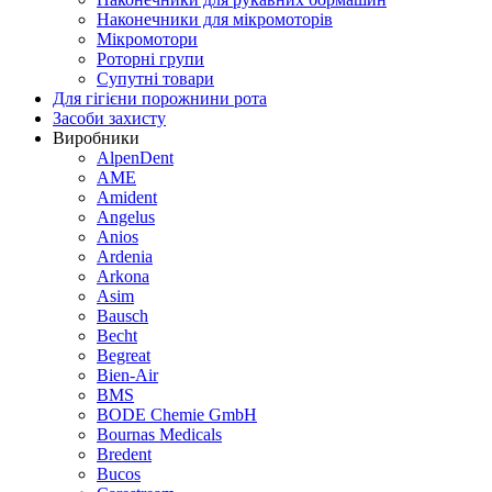
Наконечники для мікромоторів
Мікромотори
Роторні групи
Супутні товари
Для гігієни порожнини рота
Засоби захисту
Виробники
AlpenDent
AME
Amident
Angelus
Anios
Ardenia
Arkona
Asim
Bausch
Becht
Begreat
Bien-Air
BMS
BODE Chemie GmbH
Bournas Medicals
Bredent
Bucos