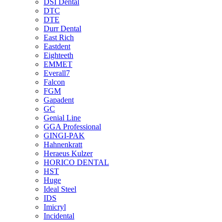
DSI Dental
DTC
DTE
Durr Dental
East Rich
Eastdent
Eighteeth
EMMET
Everall7
Falcon
FGM
Gapadent
GC
Genial Line
GGA Professional
GINGI-PAK
Hahnenkratt
Heraeus Kulzer
HORICO DENTAL
HST
Huge
Ideal Steel
IDS
Imicryl
Incidental