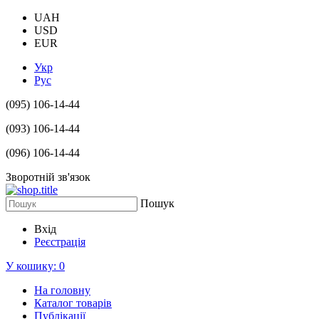
UAH
USD
EUR
Укр
Рус
(095) 106-14-44
(093) 106-14-44
(096) 106-14-44
Зворотній зв'язок
Пошук
Вхід
Реєстрація
У кошику:
0
На головну
Каталог товарів
Публікації