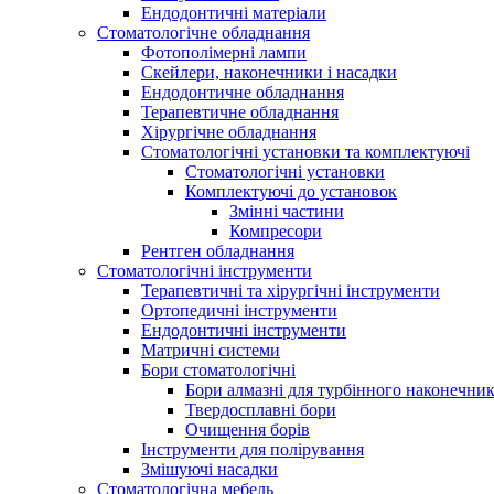
Ендодонтичні матеріали
Стоматологічне обладнання
Фотополімерні лампи
Скейлери, наконечники і насадки
Ендодонтичне обладнання
Терапевтичне обладнання
Хірургічне обладнання
Стоматологічні установки та комплектуючі
Стоматологічні установки
Комплектуючі до установок
Змінні частини
Компресори
Рентген обладнання
Стоматологічні інструменти
Терапевтичні та хірургічні інструменти
Ортопедичні інструменти
Ендодонтичні інструменти
Матричні системи
Бори стоматологічні
Бори алмазні для турбінного наконечни
Твердосплавні бори
Очищення борів
Інструменти для полірування
Змішуючі насадки
Стоматологічна мебель