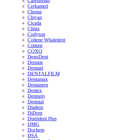
Carestream
Cerkamed
Chema
Chiyan
Cicada
Clinix
Codyson
Coltene Whaledent
Cotisen
COXO
DeguDent
Denstar
Dentaid
DENTALFILM
Dentamax
Dentapreg
Dentex
Dentsply
Dentstal
Diadent
DiDent
Distrident Plus
DMG
Dochem
DSA