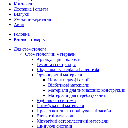
Контакти
Доставка і оплата
Відгуки
Умови повернення
Акції
Головна
Каталог товарів
Для стоматолога
Стоматологічні матеріали
Артикуляція і оклюзія
Гемостаз і ретракція
Лікувальні матеріали і анестезія
Ортопедичні матеріали
Цементи для фіксації
Відбиткові матеріали
Матеріали для тимчасових конструкцій
Матеріали для перебазування
Відбілюючі системи
Пломбувальні матеріали
Профілактичні та полірувальні засоби
Витратні матеріали
Хірургічні остеопластичні матеріали
Шинуючі системи