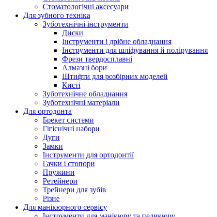
Стоматологічні аксесуари
Для зубного техніка
Зуботехнічні інструменти
Диски
Інструменти і дрібне обладнання
Інструменти для шліфування й полірування
Фрези твердосплавні
Алмазні бори
Штифти для розбірних моделей
Кисті
Зуботехнічне обладнання
Зуботехнічні матеріали
Для ортодонта
Брекет системи
Гігієнічні набори
Дуги
Замки
Інструменти для ортодонтії
Гачки і стопори
Пружини
Ретейнери
Трейнери для зубів
Різне
Для манікюрного сервісу
Інструменти для манікюру та педикюру