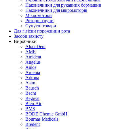
Наконечники для рукавних бормашин
Наконечники для мікромоторів
Мікромотори
Роторні групи
Супутні товари
Для гігієни порожнини рота
Засоби захисту
Виробники
AlpenDent
AME
Amident
Angelus
Anios
Ardenia
Arkona
Asim
Bausch
Becht
Begreat
Bien-Air
BMS
BODE Chemie GmbH
Bournas Medicals
Bredent