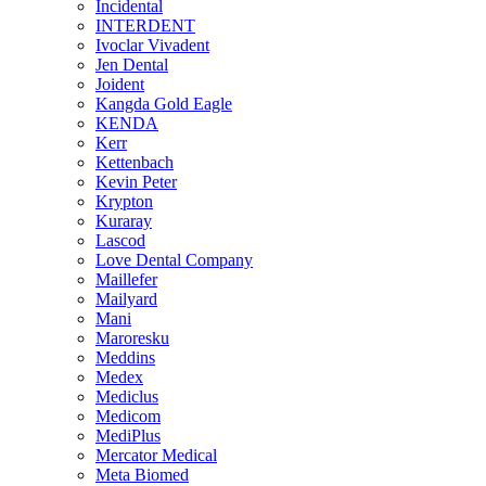
Incidental
INTERDENT
Ivoclar Vivadent
Jen Dental
Joident
Kangda Gold Eagle
KENDA
Kerr
Kettenbach
Kevin Peter
Krypton
Kuraray
Lascod
Love Dental Company
Maillefer
Mailyard
Mani
Maroresku
Meddins
Medex
Mediclus
Medicom
MediPlus
Mercator Medical
Meta Biomed