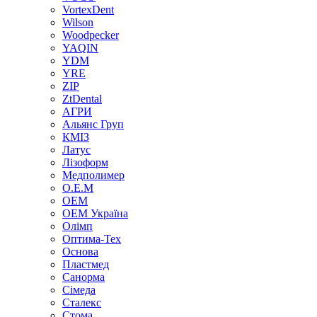
VortexDent
Wilson
Woodpecker
YAQIN
YDM
YRE
ZIP
ZtDental
АГРИ
Альянс Груп
КМІЗ
Латус
Лізоформ
Медполимер
О.Е.М
ОЕМ
ОЕМ Україна
Олімп
Оптима-Тех
Основа
Пластмед
Санорма
Сімеда
Сталекс
Стома