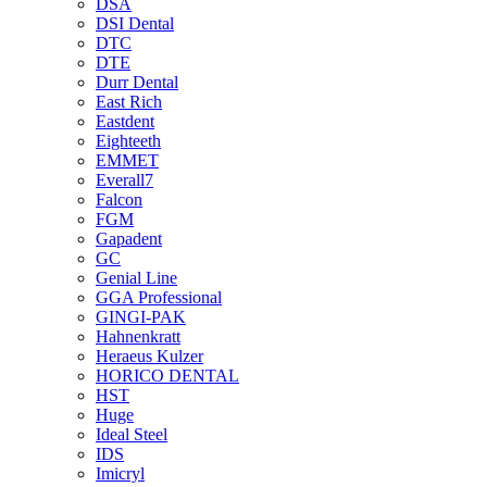
DSA
DSI Dental
DTC
DTE
Durr Dental
East Rich
Eastdent
Eighteeth
EMMET
Everall7
Falcon
FGM
Gapadent
GC
Genial Line
GGA Professional
GINGI-PAK
Hahnenkratt
Heraeus Kulzer
HORICO DENTAL
HST
Huge
Ideal Steel
IDS
Imicryl