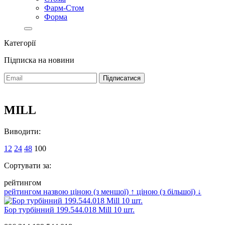
Фарм-Стом
Форма
Категорії
Підписка на новини
MILL
Виводити:
12
24
48
100
Сортувати за:
рейтингом
рейтингом
назвою
ціною (з меншої)
↑
ціною (з більшої)
↓
Бор турбінний 199.544.018 Mill 10 шт.