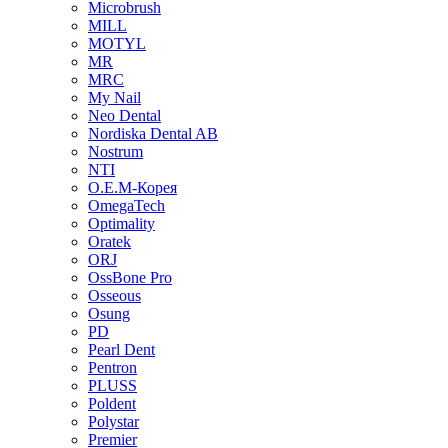
Microbrush
MILL
MOTYL
MR
MRC
My Nail
Neo Dental
Nordiska Dental AB
Nostrum
NTI
O.E.M-Корея
OmegaTech
Optimality
Oratek
ORJ
OssBone Pro
Osseous
Osung
PD
Pearl Dent
Pentron
PLUSS
Poldent
Polystar
Premier