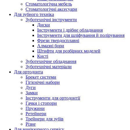
Стоматологічна мебель
Стоматологічні аксесуари
Для зубного техніка
Зуботехнічні інструменти
Диски
Інструменти і дрібне обладнання
Інструменти для шліфування й полірування
Фрези твердосплавні
Алмазні бори
Штифти для розбірних моделей
Кисті
Зуботехнічне обладнання
Зуботехнічні матеріали
Для ортодонта
Брекет системи
Гігієнічні набори
Дуги
Замки
Інструменти для ортодонтії
Гачки і стопори
Пружини
Ретейнери
Трейнери для зубів
Різне
Для манікюрного сервісу