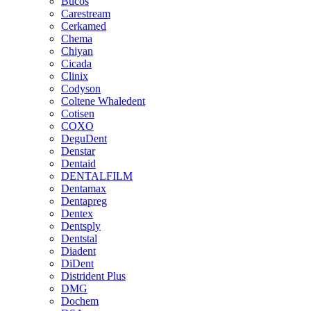
Bucos
Carestream
Cerkamed
Chema
Chiyan
Cicada
Clinix
Codyson
Coltene Whaledent
Cotisen
COXO
DeguDent
Denstar
Dentaid
DENTALFILM
Dentamax
Dentapreg
Dentex
Dentsply
Dentstal
Diadent
DiDent
Distrident Plus
DMG
Dochem