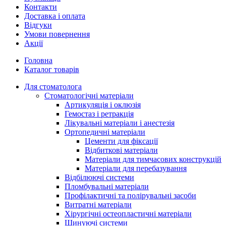
Контакти
Доставка і оплата
Відгуки
Умови повернення
Акції
Головна
Каталог товарів
Для стоматолога
Стоматологічні матеріали
Артикуляція і оклюзія
Гемостаз і ретракція
Лікувальні матеріали і анестезія
Ортопедичні матеріали
Цементи для фіксації
Відбиткові матеріали
Матеріали для тимчасових конструкцій
Матеріали для перебазування
Відбілюючі системи
Пломбувальні матеріали
Профілактичні та полірувальні засоби
Витратні матеріали
Хірургічні остеопластичні матеріали
Шинуючі системи