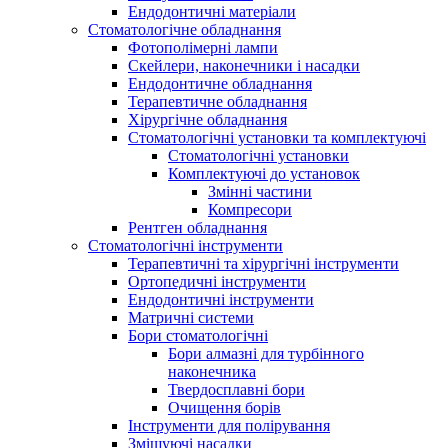
Ендодонтичні матеріали
Стоматологічне обладнання
Фотополімерні лампи
Скейлери, наконечники і насадки
Ендодонтичне обладнання
Терапевтичне обладнання
Хірургічне обладнання
Стоматологічні установки та комплектуючі
Стоматологічні установки
Комплектуючі до установок
Змінні частини
Компресори
Рентген обладнання
Стоматологічні інструменти
Терапевтичні та хірургічні інструменти
Ортопедичні інструменти
Ендодонтичні інструменти
Матричні системи
Бори стоматологічні
Бори алмазні для турбінного
наконечника
Твердосплавні бори
Очищення борів
Інструменти для полірування
Змішуючі насадки