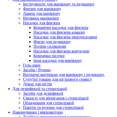
Інструменти для манікюру та педикюру
Фрезер для манікюру
Лампи для манікюру
Витяжки манікюрні
Насадки для фрезера
Керамічні насадки для фрезера
Насадки для фрезера алмазні
Насадки для фрезера твердосплавні
Фрези для педикюру
Поліри силіконові
Насадки для фрезера корундові
Ковпачки пісочні
Інші насадки для манікюру
Гель-лаки
Засоби | Рідини
Витратні матеріали для манікюру і педикюру.
Супутні товари для нігтьового сервісу
Декор для нігтів
Для дезінфекції та стерилізації
Засоби для дезінфекції
Ємності для зберігання і стерилізації
Обладнання для стерилізації
Пакети та рулони для стерилізації
Наконечники і мікромотори
Турбінні стоматологічні наконечники