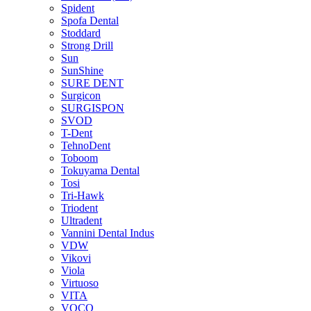
Spident
Spofa Dental
Stoddard
Strong Drill
Sun
SunShine
SURE DENT
Surgicon
SURGISPON
SVOD
T-Dent
TehnoDent
Toboom
Tokuyama Dental
Tosi
Tri-Hawk
Triodent
Ultradent
Vannini Dental Indus
VDW
Vikovi
Viola
Virtuoso
VITA
VOCO