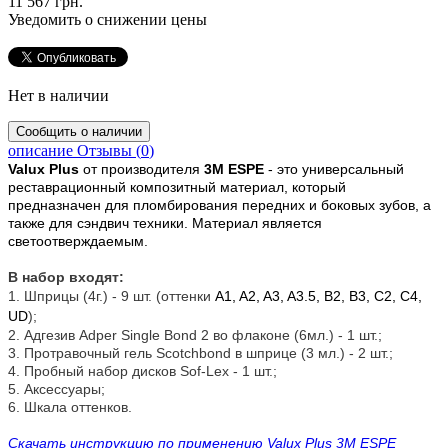
11 567 грн.
Уведомить о снижении цены
Нет в наличии
описание
Отзывы (
0
)
Valux Plus
от производителя
3M ESPE
- это универсальный
реставрационный композитный материал, который
предназначен для пломбирования передних и боковых зубов, а
также для сэндвич техники. Материал является
светоотверждаемым.
В набор входят:
1. Шприцы (4г.) - 9 шт. (оттенки
A1, A2, A3, A3.5, B2, B3, C2, C4,
UD
);
2. Адгезив Adper Single Bond 2 во флаконе (6мл.) - 1 шт.;
3. Протравочный гель Scotchbond в шприце (3 мл.) - 2 шт.;
4. Пробный набор дисков Sof-Lex - 1 шт.;
5. Аксессуары;
6. Шкала оттенков.
Скачать инструкцию по применению Valux Plus 3M ESPE