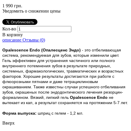
1 990 грн.
Уведомить о снижении цены
Кол-во
В корзину
описание
Отзывы (
0
)
Opalescence Endo (Опалесценс Эндо)
- это отбеливающая
система, рекомендуемая для зубов, которые изменили цвет.
Гель эффективен для устранения частичного или полного
внутреннего потемнения зубов в результате природных,
системных, фармакологических, травматических и возрастных
факторов. Хорошие результаты достигаются при работе с
флюорозными пятнами и даже тетрациклиновым
окрашиванием. Также известны случаи успешного отбеливания
зубов, окрашеных после эндодонтического лечения резорцин-
формалином. Вязкий, липкий гель
Opalescence Endo
не
вытекает из кап, а результат сохраняется на протяжении 5-7 лет.
Форма выпуска:
шприц с гелем - 1,2 мл.
Вверх