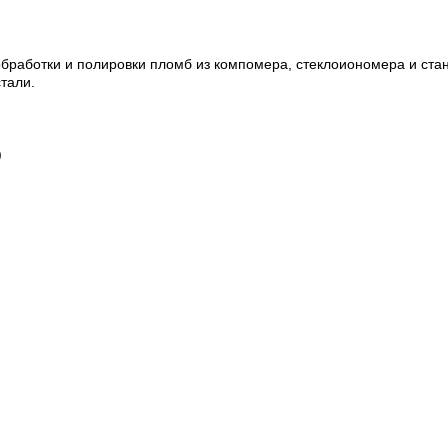
работки и полировки пломб из компомера, стеклоиономера и станд
тали.
)