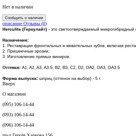
Нет в наличии
описание
Отзывы (
0
)
Herculite (Геркулайт)
- это светоотверждаемый микрогибридный 
Назначение:
1. Реставрации фронтальных и жевательных зубов, включая реставрац
2. Пришеечные эрозии;
3. Изготовление прямых виниров.
A1, A2, A3, A3.5, B2, B3, C2, D2, OA2, OA3, OA3.5
Оттенки:
Форма выпуска:
шприц (оттенок на выбор) - 5 г.
Вверх
О магазине
(095) 106-14-44
(093) 106-14-44
(096) 106-14-44
пр-т Героїв Харкова 156