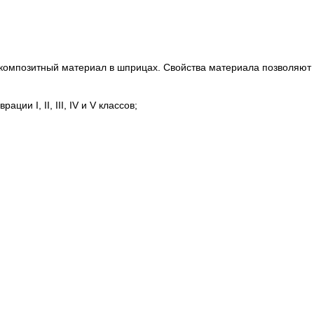
композитный материал в шприцах. Свойства материала позволяют 
ии I, II, III, IV и V классов;