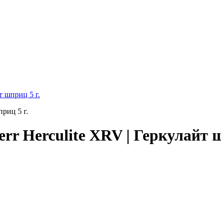
 шприц 5 г.
 Herculite XRV | Геркулайт ш