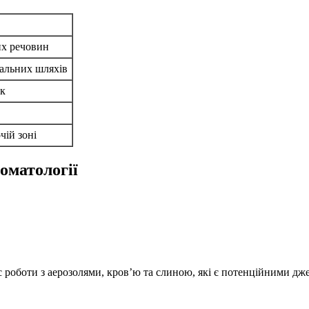
них речовин
хальних шляхів
ок
чій зоні
оматології
с роботи з аерозолями, кров’ю та слиною, які є потенційними дж