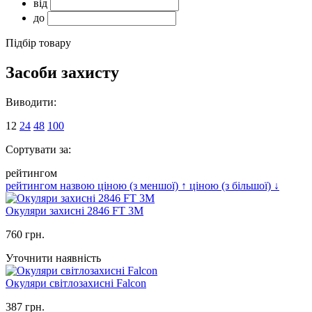
від
до
Підбір товару
Засоби захисту
Виводити:
12
24
48
100
Сортувати за:
рейтингом
рейтингом
назвою
ціною (з меншої)
↑
ціною (з більшої)
↓
Окуляри захисні 2846 FT 3M
760 грн.
Уточнити наявність
Окуляри світлозахисні Falcon
387 грн.