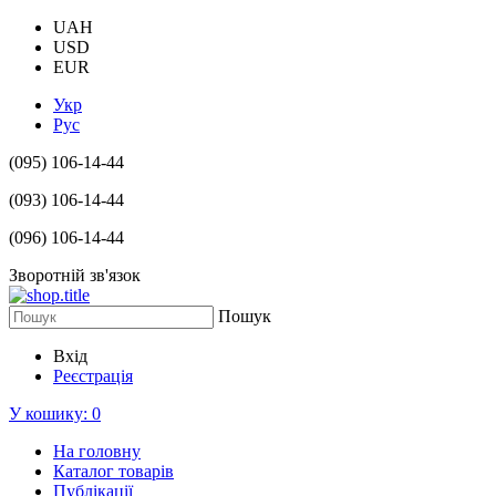
UAH
USD
EUR
Укр
Рус
(095) 106-14-44
(093) 106-14-44
(096) 106-14-44
Зворотній зв'язок
Пошук
Вхід
Реєстрація
У кошику:
0
На головну
Каталог товарів
Публікації