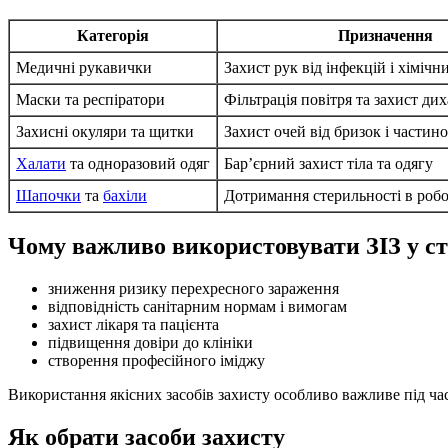
Категорія
Призначення
Медичні рукавички
Захист рук від інфекцій і хіміч
Маски та респіратори
Фільтрація повітря та захист ди
Захисні окуляри та щитки
Захист очей від бризок і частин
Халати
та одноразовий одяг
Бар’єрний захист тіла та одягу
Шапочки
та
бахіли
Дотримання стерильності в робо
Чому важливо використовувати ЗІЗ у ст
зниження ризику перехресного зараження
відповідність санітарним нормам і вимогам
захист лікаря та пацієнта
підвищення довіри до клініки
створення професійного іміджу
Використання якісних засобів захисту особливо важливе під ча
Як обрати засоби захисту