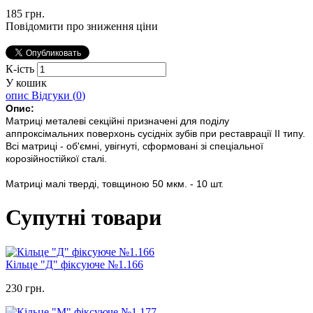
185 грн.
Повідомити про зниження ціни
К-ість
У кошик
опис
Відгуки (
0
)
Опис:
Матриці металеві секційні призначені для поділу
аппроксімальних поверхонь сусідніх зубів при реставрації II типу.
Всі матриці - об'ємні, увігнуті, сформовані зі спеціальної
корозійностійкої сталі.
Матриці малі тверді, товщиною 50 мкм. - 10 шт.
Супутні товари
Кільце "Д" фіксуюче №1.166
230 грн.