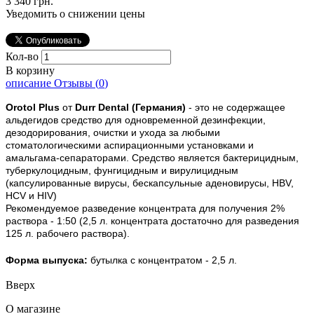
3 340 грн.
Уведомить о снижении цены
Кол-во
В корзину
описание
Отзывы (
0
)
Orotol Plus
от
Durr Dental (Германия)
- это не содержащее
альдегидов средство для одновременной дезинфекции,
дезодорирования, очистки и ухода за любыми
стоматологическими аспирационными установками и
амальгама-сепараторами. Средство является бактерицидным,
туберкулоцидным, фунгицидным и вирулицидным
(капсулированные вирусы, бескапсульные аденовирусы, HBV,
HCV и HIV)
Рекомендуемое разведение концентрата для получения 2%
раствора - 1:50 (2,5 л. концентрата достаточно для разведения
125 л. рабочего раствора).
Форма выпуска:
бутылка с концентратом - 2,5 л.
Вверх
О магазине