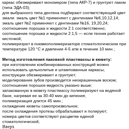
каркас обезжиривают мономером (типа АКР-7) и грунтуют лаком
(типа ЭДА-03);
для выбранного типа дентина подбирают соответствующий цвет
эмали: эмаль цвет №1 применяют с дентинами №6,10,12,14;
эмаль цвет №2 применяют с дентинами №16, 19,20,24;
соотношение порошка и жидкости 2:1 соответственно;
соотношение порошка и жидкости 2:1,5 — если техник работает
кисточкой;
полимеризуют в пневмополимеризаторе стоматологическом при
температуре 120 °С и давлении 4-5 атм в течение 10 мин.;
Метод изготовления паковкой пластмассы в кювету:
при изготовлении комбинированных конструкций можно
использовать цельнолитые и штампованные каркасы;
конструкции обезжиривают и грунтуют;
моделирование зубов производится неокрашенным воском;
соотношение порошок-жидкость указано выше;
запакованную в кювету пластмассу полимеризуют на водяной
бане, нагревая ее за 30-40 мин до кипения;
полимеризация длится 45 мин.;
охлаждение кюветы самопроизвольное;
после охлаждения протезы обрабатывают и полируют;
номера цветов соответствуют расцветке единой
стоматологической;
Вверх