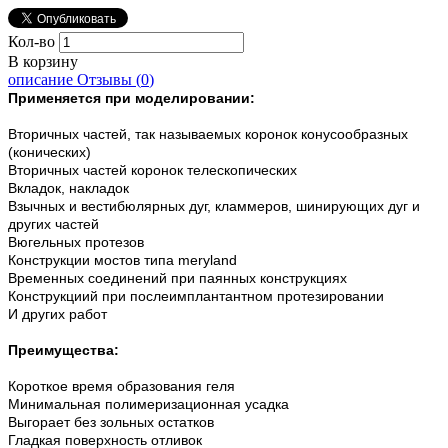
Кол-во
В корзину
описание
Отзывы (
0
)
Применяется при моделировании:
Вторичных частей, так называемых коронок конусообразных
(конических)
Вторичных частей коронок телескопических
Вкладок, накладок
Взычных и вестибюлярных дуг, кламмеров, шинирующих дуг и
других частей
Вюгельных протезов
Конструкции мостов типа meryland
Временных соединений при паянных конструкциях
Конструкциий при послеимплантантном протезировании
И других работ
Преимущества:
Короткое время образования геля
Минимальная полимеризационная усадка
Выгорает без зольных остатков
Гладкая поверхность отливок