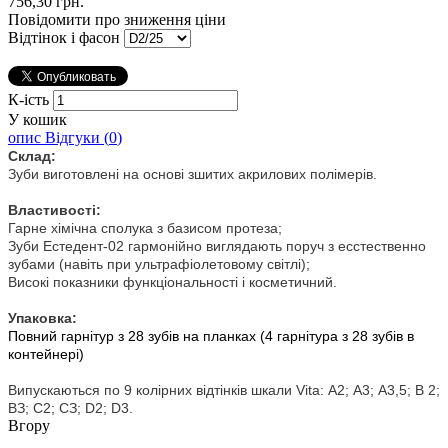
756,30 грн.
Повідомити про зниження ціни
Відтінок і фасон
К-ість
У кошик
опис
Відгуки (
0
)
Склад:
Зуби виготовлені на основі зшитих акрилових полімерів.
Властивості:
Гарне хімічна сполука з базисом протеза;
Зуби Естедент-02 гармонійно виглядають поруч з есстественно
зубами (навіть при ультрафіолетовому світлі);
Високі показники функціональності і косметичний.
Упаковка:
Повний гарнітур з 28 зубів на планках (4 гарнітура з 28 зубів в
контейнері)
Випускаються по 9 колірних відтінків шкали Vita: А2; A3; А3,5; В 2;
ВЗ; С2; СЗ; D2; D3.
Вгору