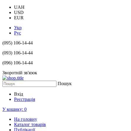
UAH
USD
EUR
Укр
Рус
(095) 106-14-44
(093) 106-14-44
(096) 106-14-44
Зворотній зв'язок
Пошук
Вхід
Реєстрація
У кошику:
0
На головну
Каталог товарів
Публікації