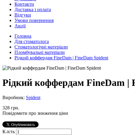
Контакти
Доставка і оплата
Відгуки
Умови повернення
Акції
Головна
Для стоматолога
Стоматологічні матеріали
Пломбувальні матеріали
Рідкий коффердам FineDam | FineDam Spident
Рідкий коффердам FineDam | 
Виробник:
Spident
328 грн.
Повідомити про зниження ціни
К-ість