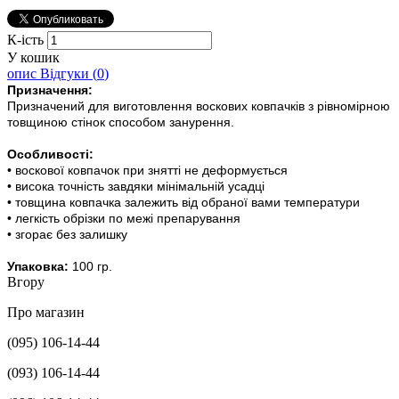
К-ість
У кошик
опис
Відгуки (
0
)
Призначення:
Призначений для виготовлення воскових ковпачків з рівномірною
товщиною стінок способом занурення.
Особливості:
• воскової ковпачок при знятті не деформується
• висока точність завдяки мінімальній усадці
• товщина ковпачка залежить від обраної вами температури
• легкість обрізки по межі препарування
• згорає без залишку
Упаковка:
100 гр.
Вгору
Про магазин
(095) 106-14-44
(093) 106-14-44