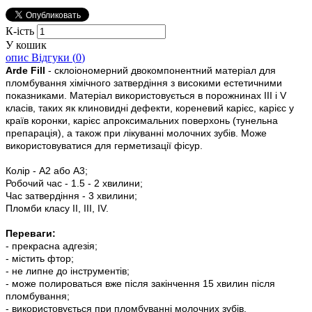
К-ість
У кошик
опис
Відгуки (
0
)
Arde Fill
- склоіономерний двокомпонентний матеріал для
пломбування хімічного затвердіння з високими естетичними
показниками. Матеріал використовується в порожнинах III і V
класів, таких як клиновидні дефекти, кореневий карієс, карієс у
країв коронки, карієс апроксимальних поверхонь (тунельна
препарація), а також при лікуванні молочних зубів. Може
використовуватися для герметизації фісур.
Колір - A2 або A3;
Робочий час - 1.5 - 2 хвилини;
Час затвердіння - 3 хвилини;
Пломби класу II, III, IV.
Переваги:
- прекрасна адгезія;
- містить фтор;
- не липне до інструментів;
- може полироваться вже після закінчення 15 хвилин після
пломбування;
- використовується при пломбуванні молочних зубів.