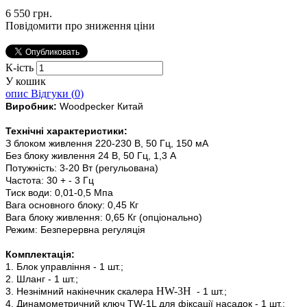
6 550 грн.
Повідомити про зниження ціни
К-ість
У кошик
опис
Відгуки (
0
)
Виробник:
Woodpecker Китай
Технічні характеристики:
З блоком живлення 220-230 В, 50 Гц, 150 мА
Без блоку живлення 24 В, 50 Гц, 1,3 А
Потужність: 3-20 Вт (регульована)
Частота: 30 + - 3 Гц
Тиск води: 0,01-0,5 Мпа
Вага основного блоку: 0,45 Кг
Вага блоку живлення: 0,65 Кг (опціонально)
Режим: Безперервна регуляція
Комплектація:
1. Блок управління - 1 шт.;
2. Шланг - 1 шт.;
HW-3H
3. Незнімний накінечник скалера
- 1 шт.;
4. Динамометричний ключ TW-1L для фіксації насадок - 1 шт.;