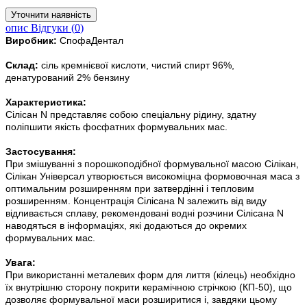
опис
Відгуки (
0
)
Виробник:
СпофаДентал
Склад:
сіль кремнієвої кислоти, чистий спирт 96%,
денатурований 2% бензину
Характеристика:
Сілісан N представляє собою спеціальну рідину, здатну
поліпшити якість фосфатних формувальних мас.
Застосування:
При змішуванні з порошкоподібної формувальної масою Сілікан,
Сілікан Універсал утворюється високоміцна формовочная маса з
оптимальним розширенням при затвердінні і тепловим
розширенням. Концентрація Сілісана N залежить від виду
відливається сплаву, рекомендовані водні розчини Сілісана N
наводяться в інформаціях, які додаються до окремих
формувальних мас.
Увага:
При використанні металевих форм для лиття (кілець) необхідно
їх внутрішню сторону покрити керамічною стрічкою (КП-50), що
дозволяє формувальної маси розширитися і, завдяки цьому