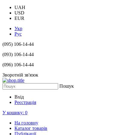
UAH
USD
EUR
Укр
Рус
(095) 106-14-44
(093) 106-14-44
(096) 106-14-44
Зворотній зв'язок
Пошук
Вхід
Реєстрація
У кошику:
0
На головну
Каталог товарів
Публікації