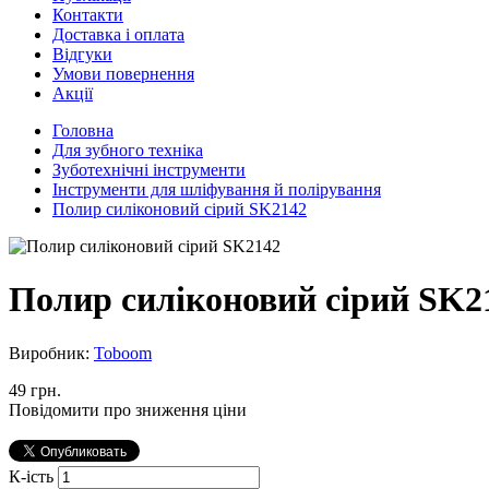
Контакти
Доставка і оплата
Відгуки
Умови повернення
Акції
Головна
Для зубного техніка
Зуботехнічні інструменти
Інструменти для шліфування й полірування
Полир силіконовий сірий SK2142
Полир силіконовий сірий SK2
Виробник:
Toboom
49 грн.
Повідомити про зниження ціни
К-ість