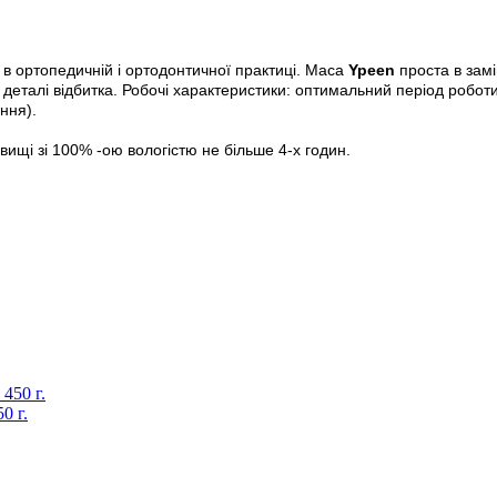
в в ортопедичній і ортодонтичної практиці. Маса
Ypeen
проста в замі
 деталі відбитка. Робочі характеристики: оптимальний період робот
ння).
овищі зі 100% -ою вологістю не більше 4-х годин.
0 г.