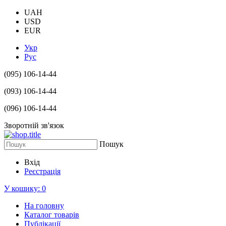
UAH
USD
EUR
Укр
Рус
(095) 106-14-44
(093) 106-14-44
(096) 106-14-44
Зворотній зв'язок
Пошук
Вхід
Реєстрація
У кошику:
0
На головну
Каталог товарів
Публікації