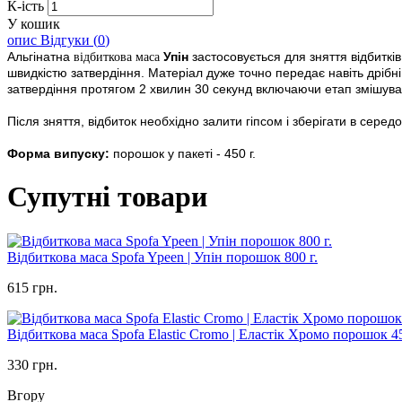
К-ість
У кошик
опис
Відгуки (
0
)
Альгінатна
Упін
застосовується для зняття відбиткі
відбиткова маса
швидкістю затвердіння. Матеріал дуже точно передає навіть дрібні
затвердіння протягом 2 хвилин 30 секунд включаючи етап змішува
Після зняття, відбиток необхідно залити гіпсом і зберігати в серед
Форма випуску:
порошок у пакеті - 450 г.
Супутні товари
Відбиткова маса Spofa Ypeen | Упін порошок 800 г.
615 грн.
Відбиткова маса Spofa Elastic Cromo | Еластік Хромо порошок 45
330 грн.
Вгору