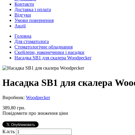
Контакти
Доставка і оплата
Відгуки
Умови повернення
Акції
Головна
Для стоматолога
Стоматологічне обладнання
Скейлери, наконечники і насадки
Насадка SB1 для скалера Woodpecker
Насадка SB1 для скалера Woo
Виробник:
Woodpecker
389,80 грн.
Повідомити про зниження ціни
К-ість