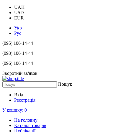
UAH
USD
EUR
Укр
Рус
(095) 106-14-44
(093) 106-14-44
(096) 106-14-44
Зворотній зв'язок
Пошук
Вхід
Реєстрація
У кошику:
0
На головну
Каталог товарів
Публікації