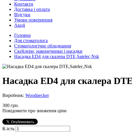
Контакти
Доставка і оплата
Відгуки
Умови повернення
Акції
Головна
Для стоматолога
Стоматологічне обладнання
Скейлери, наконечники і насадки
Насадка ED4 для скалера DTE,Satelec,Nsk
Насадка ED4 для скалера DTE,
Виробник:
Woodpecker
300 грн.
Повідомити про зниження ціни
К-ість