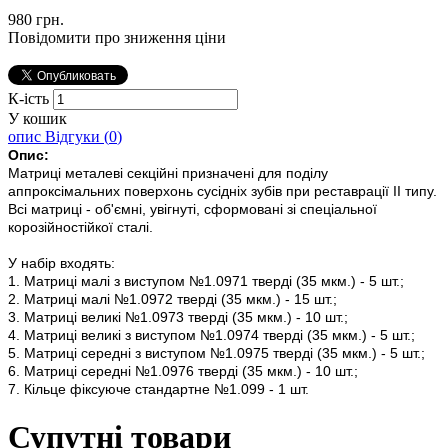
980 грн.
Повідомити про зниження ціни
К-ість
У кошик
опис
Відгуки (
0
)
Опис:
Матриці металеві секційні призначені для поділу
аппроксімальних поверхонь сусідніх зубів при реставрації II типу.
Всі матриці - об'ємні, увігнуті, сформовані зі спеціальної
корозійностійкої сталі.
У набір входять:
1. Матриці малі з виступом №1.0971 тверді (35 мкм.) - 5 шт.;
2. Матриці малі №1.0972 тверді (35 мкм.) - 15 шт.;
3. Матриці великі №1.0973 тверді (35 мкм.) - 10 шт.;
4. Матриці великі з виступом №1.0974 тверді (35 мкм.) - 5 шт.;
5. Матриці середні з виступом №1.0975 тверді (35 мкм.) - 5 шт.;
6. Матриці середні №1.0976 тверді (35 мкм.) - 10 шт.;
7. Кільце фіксуюче стандартне №1.099 - 1 шт.
Супутні товари