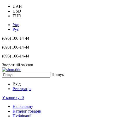
UAH
USD
EUR
Укр
Рус
(095) 106-14-44
(093) 106-14-44
(096) 106-14-44
Зворотній зв'язок
Пошук
Вхід
Реєстрація
У кошику:
0
На головну
Каталог товарів
Публікації