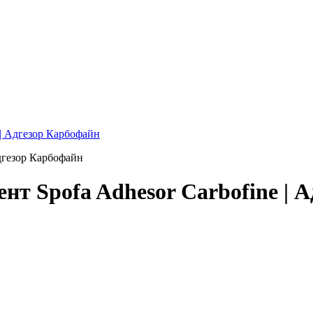
 | Адгезор Карбофайн
т Spofa Adhesor Carbofine | 