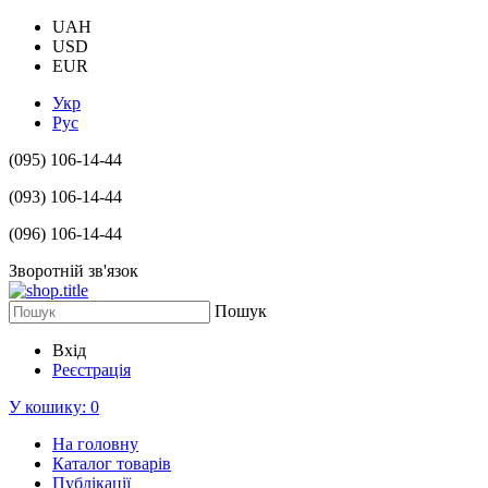
UAH
USD
EUR
Укр
Рус
(095) 106-14-44
(093) 106-14-44
(096) 106-14-44
Зворотній зв'язок
Пошук
Вхід
Реєстрація
У кошику:
0
На головну
Каталог товарів
Публікації