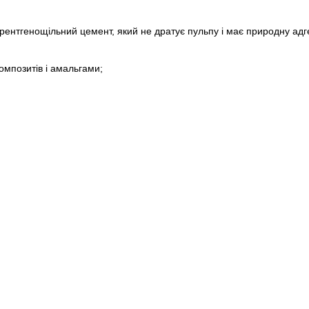
рентгенощільний цемент, який не дратує пульпу і має природну адге
омпозитів і амальгами;